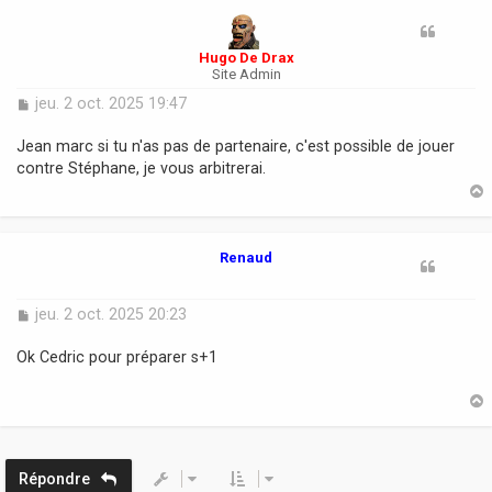
t
Hugo De Drax
Site Admin
M
jeu. 2 oct. 2025 19:47
e
s
Jean marc si tu n'as pas de partenaire, c'est possible de jouer
s
contre Stéphane, je vous arbitrerai.
a
g
e
t
Renaud
M
jeu. 2 oct. 2025 20:23
e
s
Ok Cedric pour préparer s+1
s
a
g
e
t
Répondre