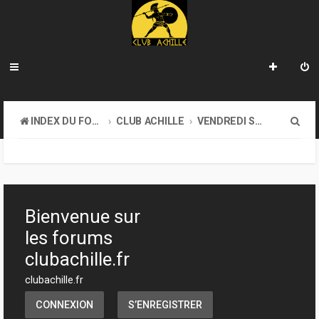
R
INDEX DU FORUM
CLUB ACHILLE
VENDREDI SOIR D'ACHILLE
e
c
h
e
Bienvenue sur
r
les forums
c
clubachille.fr
h
clubachille.fr
e
CONNEXION
S’ENREGISTRER