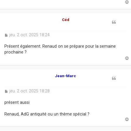
g
e
t
Céd
M
jeu. 2 oct. 2025 18:24
e
s
Présent également. Renaud on se prépare pour la semaine
s
prochaine ?
a
g
e
t
Jean-Marc
M
jeu. 2 oct. 2025 18:28
e
s
présent aussi
s
a
Renaud, AdG antiquité ou un thème spécial ?
g
e