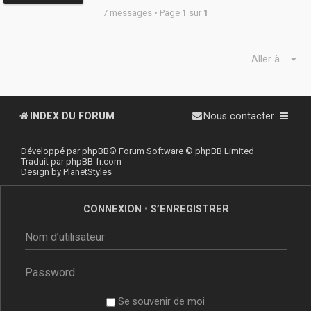
7 messages • Page
1
sur
1
Aller à
INDEX DU FORUM
Nous contacter
Développé par
phpBB
® Forum Software © phpBB Limited
Traduit par
phpBB-fr.com
Design by
PlanetStyles
CONNEXION
•
S’ENREGISTRER
Se souvenir de moi