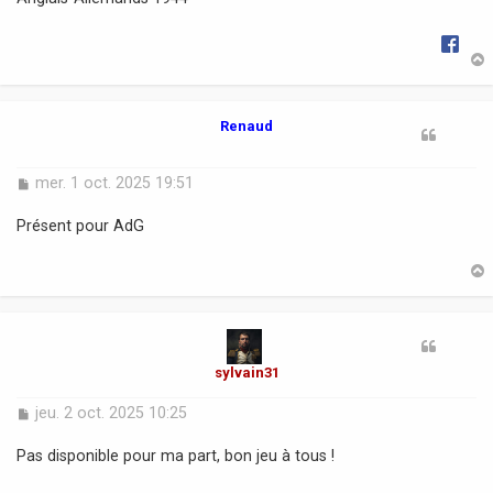
g
e
t
Renaud
M
mer. 1 oct. 2025 19:51
e
s
Présent pour AdG
s
a
g
e
t
sylvain31
M
jeu. 2 oct. 2025 10:25
e
s
Pas disponible pour ma part, bon jeu à tous !
s
a