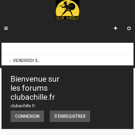
R
INDEX DU FORUM
CLUB ACHILLE
e
VENDREDI SOIR D'ACHILLE
c
Bienvenue sur
h
les forums
e
clubachille.fr
r
clubachille.fr
c
h
CONNEXION
S’ENREGISTRER
e