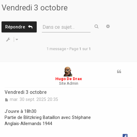
r
Vendredi 3 octobre
Rechercher
Recherche 
Dans ce sujet…
Répondre
1 message • Page
1
sur
1
Hugo De Drax
Site Admin
Vendredi 3 octobre
M
mar. 30 sept. 2025 20:35
e
s
J'ouvre à 18h30
s
Partie de Blitzkrieg Bataillon avec Stéphane
a
Anglais-Allemands 1944
g
e