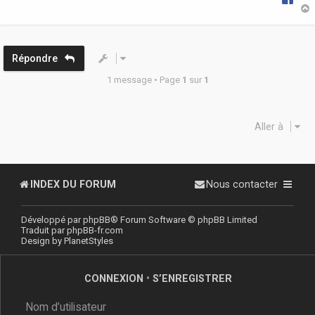
t
Répondre
1 message • Page
1
sur
1
Aller à
INDEX DU FORUM
Nous contacter
Développé par
phpBB
® Forum Software © phpBB Limited
Traduit par
phpBB-fr.com
Design by
PlanetStyles
CONNEXION
•
S’ENREGISTRER