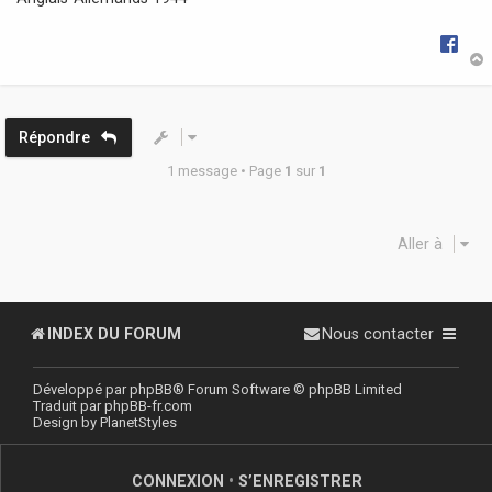
g
e
t
Répondre
1 message • Page
1
sur
1
Aller à
INDEX DU FORUM
Nous contacter
Développé par
phpBB
® Forum Software © phpBB Limited
Traduit par
phpBB-fr.com
Design by
PlanetStyles
CONNEXION
•
S’ENREGISTRER