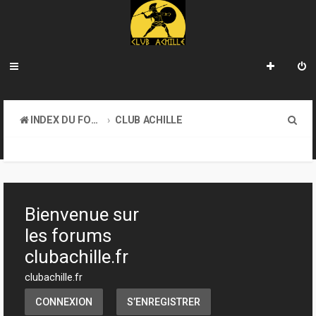
R
INDEX DU FORUM
CLUB ACHILLE
e
VENDREDI SOIR D'ACHILLE
c
h
e
Bienvenue sur
r
les forums
c
clubachille.fr
h
clubachille.fr
e
CONNEXION
S’ENREGISTRER