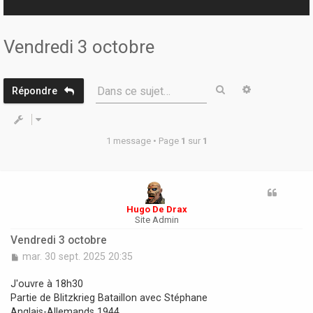
r
Vendredi 3 octobre
Rechercher
Recherche 
Dans ce sujet…
Répondre
1 message • Page
1
sur
1
Hugo De Drax
Site Admin
Vendredi 3 octobre
M
mar. 30 sept. 2025 20:35
e
s
J'ouvre à 18h30
s
Partie de Blitzkrieg Bataillon avec Stéphane
a
Anglais-Allemands 1944