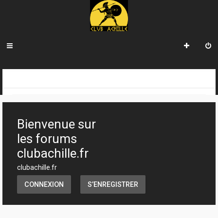
R
INDEX DU FORUM
CLUB ACHILLE
VENDREDI SOIR D'ACHILLE
e
c
Bienvenue sur
h
les forums
e
clubachille.fr
r
clubachille.fr
c
CONNEXION
S’ENREGISTRER
h
e