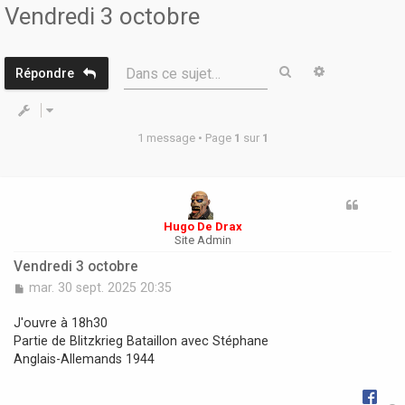
r
Vendredi 3 octobre
Rechercher
Recherche 
Dans ce sujet…
Répondre
1 message • Page
1
sur
1
Hugo De Drax
Site Admin
Vendredi 3 octobre
M
mar. 30 sept. 2025 20:35
e
s
J'ouvre à 18h30
s
Partie de Blitzkrieg Bataillon avec Stéphane
a
Anglais-Allemands 1944
g
e