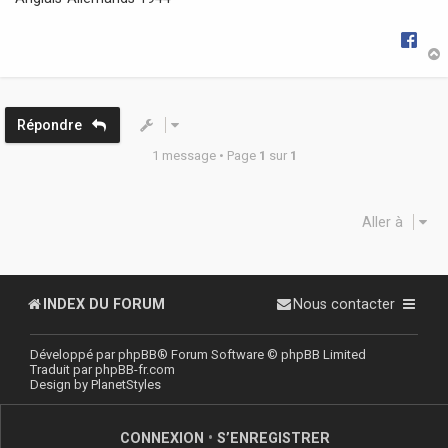
g
e
t
Répondre
1 message • Page
1
sur
1
Aller à
INDEX DU FORUM
Nous contacter
Développé par
phpBB
® Forum Software © phpBB Limited
Traduit par
phpBB-fr.com
Design by
PlanetStyles
CONNEXION
•
S’ENREGISTRER