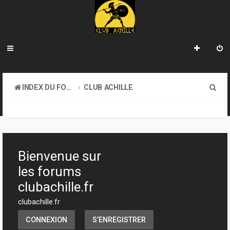
R
INDEX DU FORUM
CLUB ACHILLE
e
VENDREDI SOIR D'ACHILLE
c
h
e
Bienvenue sur
r
les forums
c
clubachille.fr
h
clubachille.fr
e
CONNEXION
S’ENREGISTRER