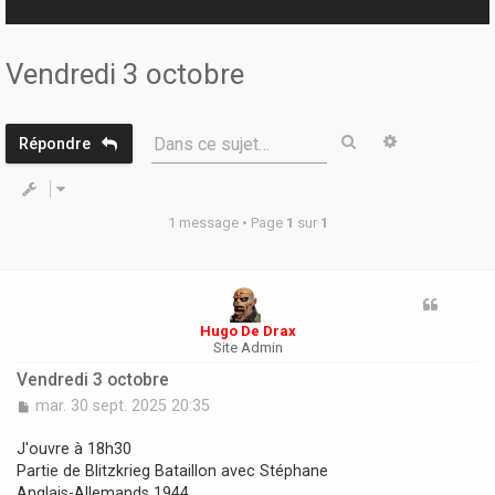
r
Vendredi 3 octobre
Rechercher
Recherche 
Dans ce sujet…
Répondre
1 message • Page
1
sur
1
Hugo De Drax
Site Admin
Vendredi 3 octobre
M
mar. 30 sept. 2025 20:35
e
s
J'ouvre à 18h30
s
Partie de Blitzkrieg Bataillon avec Stéphane
a
Anglais-Allemands 1944