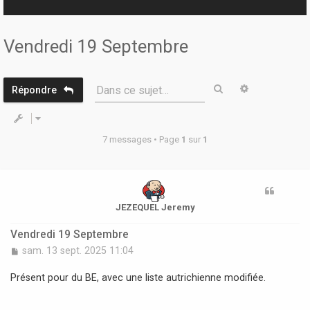
r
Vendredi 19 Septembre
Rechercher
Recherche 
Dans ce sujet…
Répondre
7 messages • Page
1
sur
1
JEZEQUEL Jeremy
Vendredi 19 Septembre
M
sam. 13 sept. 2025 11:04
e
s
Présent pour du BE, avec une liste autrichienne modifiée.
s
a
g