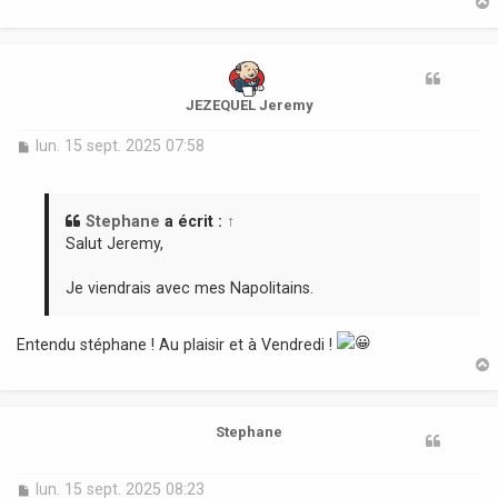
e
t
JEZEQUEL Jeremy
M
lun. 15 sept. 2025 07:58
e
s
s
a
Stephane
a écrit :
↑
g
Salut Jeremy,
e
Je viendrais avec mes Napolitains.
Entendu stéphane ! Au plaisir et à Vendredi !
t
Stephane
M
lun. 15 sept. 2025 08:23