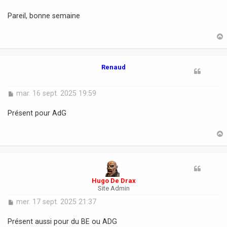
e
s
Pareil, bonne semaine
s
a
g
e
t
Renaud
M
mar. 16 sept. 2025 19:59
e
s
Présent pour AdG
s
a
g
e
t
Hugo De Drax
Site Admin
M
mer. 17 sept. 2025 21:37
e
s
Présent aussi pour du BE ou ADG