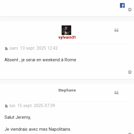
e
t
sylvain31
M
sam. 13 sept. 2025 12:42
e
s
Absent , je serai en weekend à Rome
s
a
g
e
t
Stephane
M
lun. 15 sept. 2025 07:39
e
s
Salut Jeremy,
s
a
Je viendrais avec mes Napolitains.
g