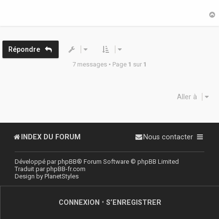
s
a
g
e
t
Répondre
7 messages • Page
1
sur
1
Aller à
INDEX DU FORUM
Nous contacter
Développé par
phpBB
® Forum Software © phpBB Limited
Traduit par
phpBB-fr.com
Design by
PlanetStyles
CONNEXION
•
S’ENREGISTRER