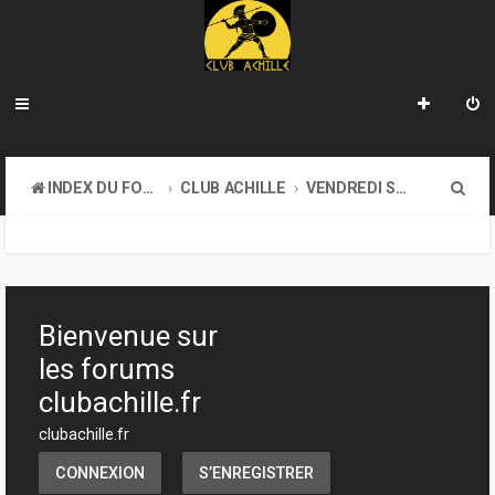
R
INDEX DU FORUM
CLUB ACHILLE
VENDREDI SOIR D'ACHILLE
e
c
h
e
Bienvenue sur
r
les forums
c
clubachille.fr
h
clubachille.fr
e
CONNEXION
S’ENREGISTRER