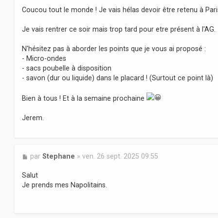
s
Coucou tout le monde ! Je vais hélas devoir être retenu à Pari
s
a
Je vais rentrer ce soir mais trop tard pour etre présent à l'AG.
g
e
N'hésitez pas à aborder les points que je vous ai proposé :
- Micro-ondes
- sacs poubelle à disposition
- savon (dur ou liquide) dans le placard ! (Surtout ce point là)
Bien à tous ! Et à la semaine prochaine
Jerem.
M
par
Stephane
»
ven. 26 sept. 2025 09:55
e
s
Salut
s
Je prends mes Napolitains.
a
g
e