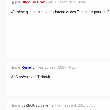
M
par
Hugo De Drax
»
jeu. 25 sept. 2025 18:44
e
s
J'amène quelques jeux de plateau et des Espagnols pour du B
s
a
g
e
M
par
Renaud
»
jeu. 25 sept. 2025 19:26
e
s
AdG prévu avec Thibault
s
a
g
e
M
par
JEZEQUEL Jeremy
»
ven. 26 sept. 2025 07:30
e