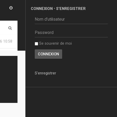
CONNEXION
•
S’ENREGISTRER
R
e
6 10:58
Se souvenir de moi
c
h
e
r
S’enregistrer
c
h
e
r