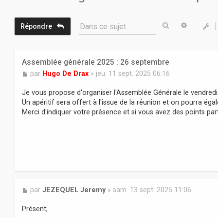
Rechercher
Recherc
Dans ce sujet…
Répondre
Assemblée générale 2025 : 26 septembre
M
par
Hugo De Drax
»
jeu. 11 sept. 2025 06:16
e
s
Je vous propose d'organiser l'Assemblée Générale le vendredi
s
Un apéritif sera offert à l'issue de la réunion et on pourra éga
a
Merci d'indiquer votre présence et si vous avez des points par
g
e
M
par
JEZEQUEL Jeremy
»
sam. 13 sept. 2025 11:06
e
s
Présent;
s