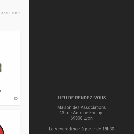
 Page
1
sur
1
8
LIEU DE RENDEZ-VOUS
H
a
u
Maison des Associations
t
13 rue Antoine Fonlupt
69008 Lyon
Le Vendredi soir à partir de 18h30