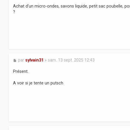
a
Achat d'un micro-ondes, savons liquide, petit sac poubelle, pos
g
?
e
M
par
sylvain31
»
sam. 13 sept. 2025 12:43
e
s
Présent.
s
a
A voir si je tente un putsch
g
e