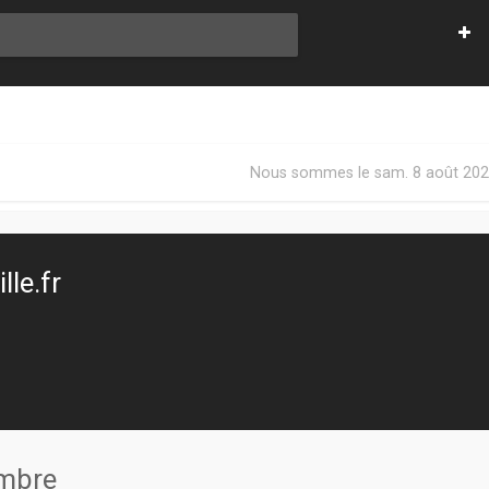
Nous sommes le sam. 8 août 202
le.fr
embre