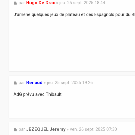
M
par
Hugo De Drax
»
jeu. 25 sept. 2025 18:44
e
s
J'amène quelques jeux de plateau et des Espagnols pour du B
s
a
g
e
M
par
Renaud
»
jeu. 25 sept. 2025 19:26
e
s
AdG prévu avec Thibault
s
a
g
e
M
par
JEZEQUEL Jeremy
»
ven. 26 sept. 2025 07:30
e