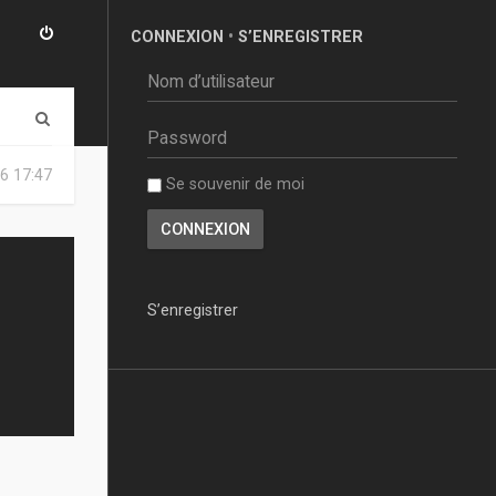
CONNEXION
•
S’ENREGISTRER
R
e
6 17:47
Se souvenir de moi
c
h
e
r
S’enregistrer
c
h
e
r