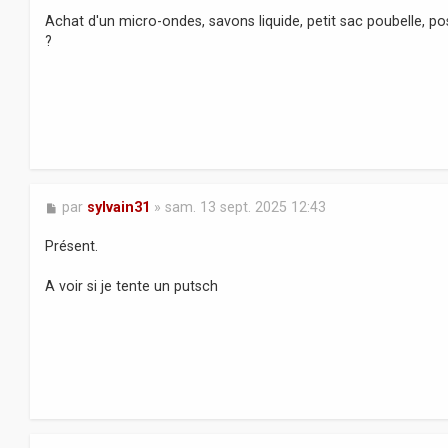
a
Achat d'un micro-ondes, savons liquide, petit sac poubelle, pos
g
?
e
M
par
sylvain31
»
sam. 13 sept. 2025 12:43
e
s
Présent.
s
a
A voir si je tente un putsch
g
e