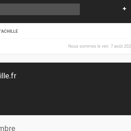
'ACHILLE
Nous sommes le ven. 7 août 202
le.fr
embre