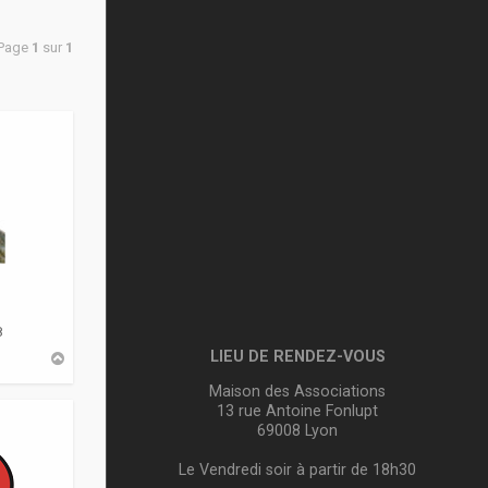
 Page
1
sur
1
8
LIEU DE RENDEZ-VOUS
H
a
u
Maison des Associations
t
13 rue Antoine Fonlupt
69008 Lyon
Le Vendredi soir à partir de 18h30