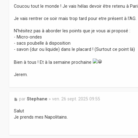
s
Coucou tout le monde ! Je vais hélas devoir être retenu à Pari
s
a
Je vais rentrer ce soir mais trop tard pour etre présent à l'AG.
g
e
N'hésitez pas à aborder les points que je vous ai proposé :
- Micro-ondes
- sacs poubelle à disposition
- savon (dur ou liquide) dans le placard ! (Surtout ce point là)
Bien à tous ! Et à la semaine prochaine
Jerem.
M
par
Stephane
»
ven. 26 sept. 2025 09:55
e
s
Salut
s
Je prends mes Napolitains.
a
g
e