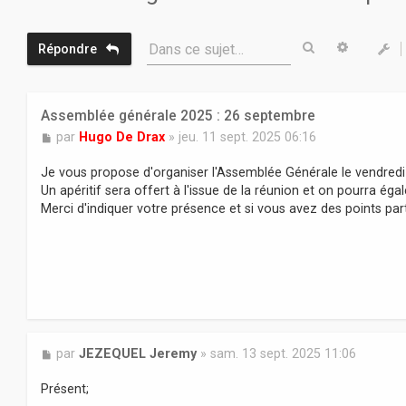
Rechercher
Recherc
Dans ce sujet…
Répondre
Assemblée générale 2025 : 26 septembre
M
par
Hugo De Drax
»
jeu. 11 sept. 2025 06:16
e
s
Je vous propose d'organiser l'Assemblée Générale le vendredi
s
Un apéritif sera offert à l'issue de la réunion et on pourra éga
a
Merci d'indiquer votre présence et si vous avez des points par
g
e
M
par
JEZEQUEL Jeremy
»
sam. 13 sept. 2025 11:06
e
s
Présent;
s