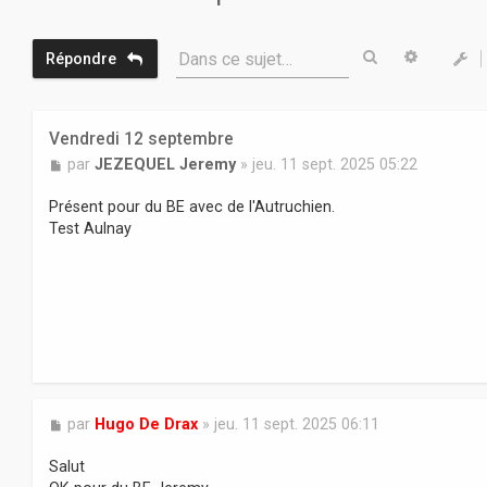
Rechercher
Recherc
Dans ce sujet…
Répondre
Vendredi 12 septembre
M
par
JEZEQUEL Jeremy
»
jeu. 11 sept. 2025 05:22
e
s
Présent pour du BE avec de l'Autruchien.
s
Test Aulnay
a
g
e
M
par
Hugo De Drax
»
jeu. 11 sept. 2025 06:11
e
s
Salut
s