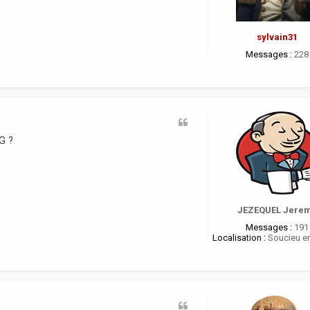
sylvain31
Messages :
228
AG ?
JEZEQUEL Jere
Messages :
191
Localisation :
Soucieu en