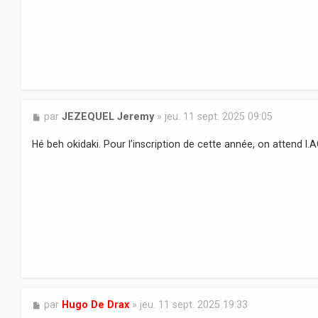
e
M
par
JEZEQUEL Jeremy
»
jeu. 11 sept. 2025 09:05
e
s
Hé beh okidaki. Pour l’inscription de cette année, on attend l.
s
a
g
e
M
par
Hugo De Drax
»
jeu. 11 sept. 2025 19:33
e