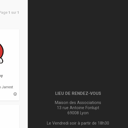
 Page
1
sur
1
my
 Jarrest
LIEU DE RENDEZ-VOUS
H
a
u
Maison des Associations
t
13 rue Antoine Fonlupt
69008 Lyon
Le Vendredi soir à partir de 18h30