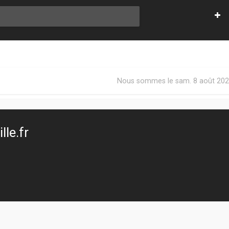
Nous sommes le sam. 8 août 202
le.fr