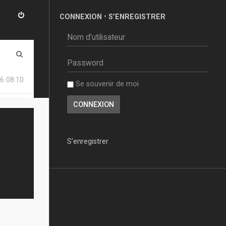
CONNEXION
•
S’ENREGISTRER
R
e
6 08:10
Se souvenir de moi
c
h
e
r
S’enregistrer
c
h
e
r