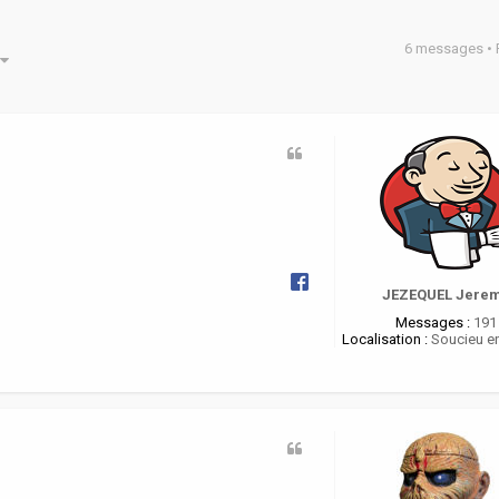
6 messages •
he avancée
JEZEQUEL Jere
Messages :
191
Localisation :
Soucieu en