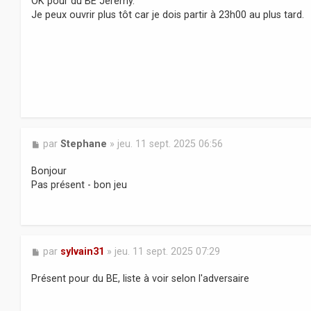
OK pour du BE Jeremy.
a
Je peux ouvrir plus tôt car je dois partir à 23h00 au plus tard.
g
e
M
par
Stephane
»
jeu. 11 sept. 2025 06:56
e
s
Bonjour
s
Pas présent - bon jeu
a
g
e
M
par
sylvain31
»
jeu. 11 sept. 2025 07:29
e
s
Présent pour du BE, liste à voir selon l'adversaire
s
a
g