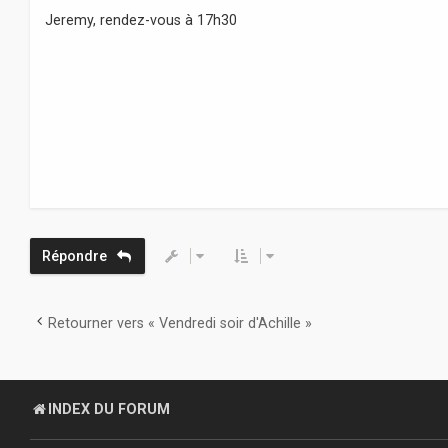
s
Jeremy, rendez-vous à 17h30
s
a
g
e
Répondre
Retourner vers « Vendredi soir d'Achille »
INDEX DU FORUM