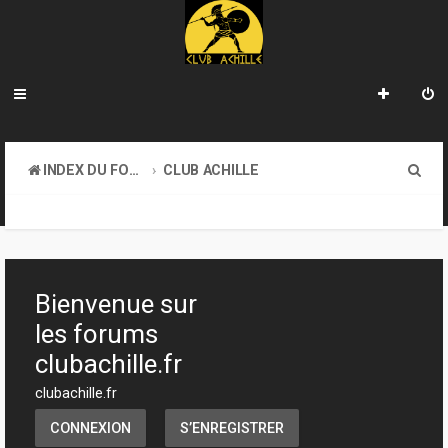
R
INDEX DU FORUM
CLUB ACHILLE
e
VENDREDI SOIR D'ACHILLE
c
h
e
Bienvenue sur
r
les forums
c
clubachille.fr
h
clubachille.fr
e
CONNEXION
S’ENREGISTRER