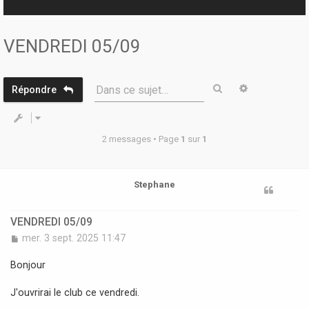
r
VENDREDI 05/09
Rechercher
Recherche 
Dans ce sujet…
Répondre
2 messages • Page
1
sur
1
Stephane
VENDREDI 05/09
M
mer. 3 sept. 2025 11:47
e
s
Bonjour
s
a
J'ouvrirai le club ce vendredi.
g
e