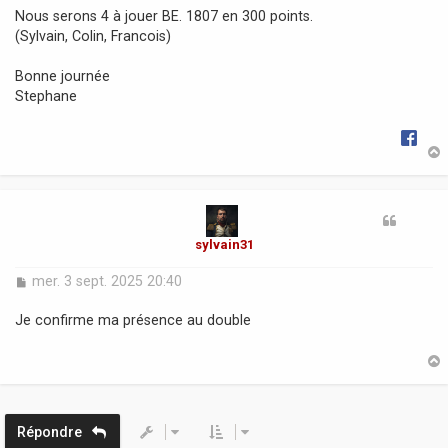
Nous serons 4 à jouer BE. 1807 en 300 points.
(Sylvain, Colin, Francois)
Bonne journée
Stephane
t
sylvain31
M
mer. 3 sept. 2025 20:40
e
s
Je confirme ma présence au double
s
a
g
e
t
Répondre