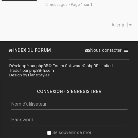
2 messages • Page
1
sur
1
Aller à
INDEX DU FORUM
Nous contacter
Développé par
phpBB
® Forum Software © phpBB Limited
Traduit par
phpBB-fr.com
Design by
PlanetStyles
CONNEXION
•
S’ENREGISTRER
Se souvenir de moi