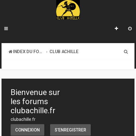
R
INDEX DU FORUM
CLUB ACHILLE
e
VENDREDI SOIR D'ACHILLE
c
h
e
Bienvenue sur
r
les forums
c
clubachille.fr
h
clubachille.fr
e
CONNEXION
S’ENREGISTRER