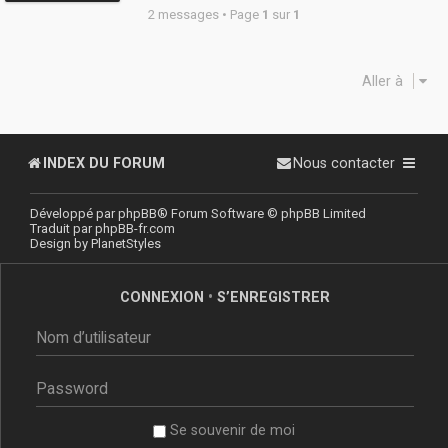
2 messages • Page
1
sur
1
Aller à
INDEX DU FORUM
Nous contacter
Développé par
phpBB
® Forum Software © phpBB Limited
Traduit par
phpBB-fr.com
Design by
PlanetStyles
CONNEXION
•
S’ENREGISTRER
Se souvenir de moi