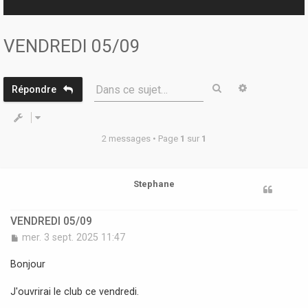
r
VENDREDI 05/09
Rechercher
Recherche 
Dans ce sujet…
Répondre
2 messages • Page
1
sur
1
Stephane
VENDREDI 05/09
M
mer. 3 sept. 2025 11:47
e
s
Bonjour
s
a
J'ouvrirai le club ce vendredi.
g
e