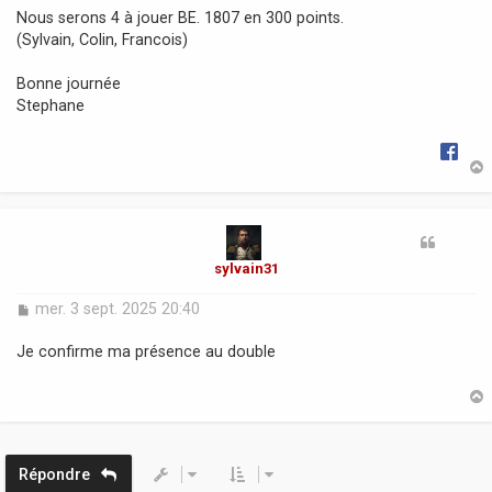
Nous serons 4 à jouer BE. 1807 en 300 points.
(Sylvain, Colin, Francois)
Bonne journée
Stephane
t
sylvain31
M
mer. 3 sept. 2025 20:40
e
s
Je confirme ma présence au double
s
a
g
e
t
Répondre