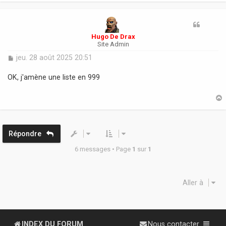
t
Hugo De Drax
Site Admin
M
jeu. 28 août 2025 20:51
e
s
OK, j'amène une liste en 999
s
a
g
e
t
Répondre
6 messages • Page
1
sur
1
Aller à
INDEX DU FORUM
Nous contacter