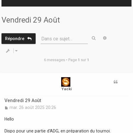
r
Vendredi 29 Août
Rechercher
Recherche 
Dans ce sujet…
Répondre
6 messages • Page
1
sur
1
Yacki
Vendredi 29 Août
M
mar. 26 août 2025 20:26
e
s
Hello
s
a
Dispo pour une partie d'ADG, en préparation du tournoi.
g