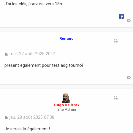
J'ai les clés, j'ouvrirai vers 18h.
e
t
Renaud
M
mer. 27 août 2025 20:01
e
s
present egalement pour test adg tournoi
s
a
g
e
t
Hugo De Drax
Site Admin
M
jeu. 28 août 2025 07:38
e
s
Je serais là également !
s