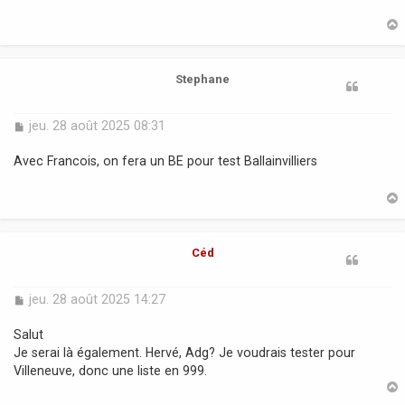
a
g
e
t
Stephane
M
jeu. 28 août 2025 08:31
e
s
Avec Francois, on fera un BE pour test Ballainvilliers
s
a
g
e
t
Céd
M
jeu. 28 août 2025 14:27
e
s
Salut
s
Je serai là également. Hervé, Adg? Je voudrais tester pour
a
Villeneuve, donc une liste en 999.
g
e