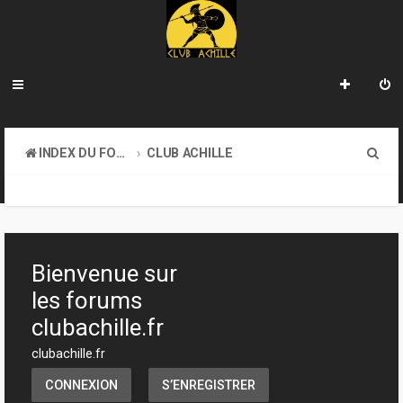
R
INDEX DU FORUM
CLUB ACHILLE
e
VENDREDI SOIR D'ACHILLE
c
h
e
Bienvenue sur
r
les forums
c
clubachille.fr
h
clubachille.fr
e
CONNEXION
S’ENREGISTRER