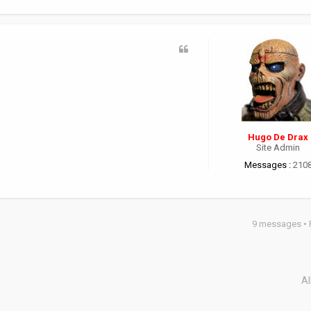
Hugo De Drax
Site Admin
Messages :
210
9 messages •
Al