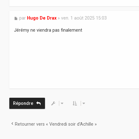
M
par
Hugo De Drax
»
ven. 1 août 2025 15:03
e
s
Jérémy ne viendra pas finalement
s
a
g
e
Répondre
Retourner vers « Vendredi soir d'Achille »