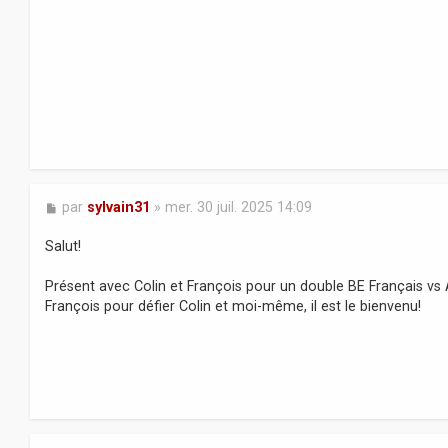
a
g
e
M
par
sylvain31
»
mer. 30 juil. 2025 14:09
e
s
Salut!
s
a
Présent avec Colin et François pour un double BE Français vs 
g
François pour défier Colin et moi-même, il est le bienvenu!
e