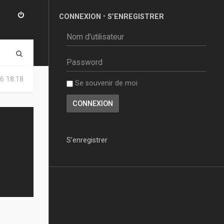
CONNEXION
•
S’ENREGISTRER
R
e
6 18:18
Se souvenir de moi
c
h
e
r
S’enregistrer
c
h
e
r