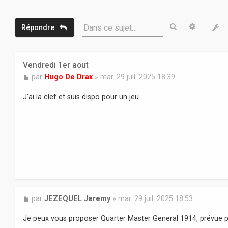
Rechercher
Recherc
Dans ce sujet…
Répondre
Vendredi 1er aout
M
par
Hugo De Drax
»
mar. 29 juil. 2025 18:39
e
s
J'ai la clef et suis dispo pour un jeu
s
a
g
e
M
par
JEZEQUEL Jeremy
»
mar. 29 juil. 2025 18:53
e
s
Je peux vous proposer Quarter Master General 1914, prévue 
s