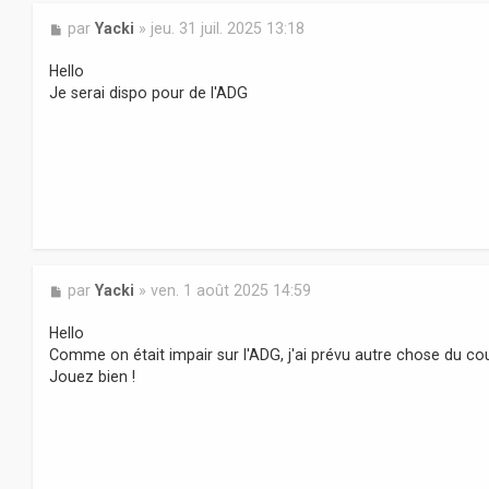
M
par
Yacki
»
jeu. 31 juil. 2025 13:18
e
s
Hello
s
Je serai dispo pour de l'ADG
a
g
e
M
par
Yacki
»
ven. 1 août 2025 14:59
e
s
Hello
s
Comme on était impair sur l'ADG, j'ai prévu autre chose du co
a
Jouez bien !
g
e