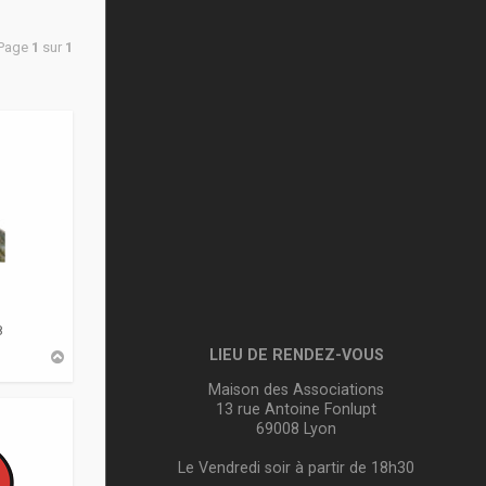
 Page
1
sur
1
8
LIEU DE RENDEZ-VOUS
H
a
u
Maison des Associations
t
13 rue Antoine Fonlupt
69008 Lyon
Le Vendredi soir à partir de 18h30