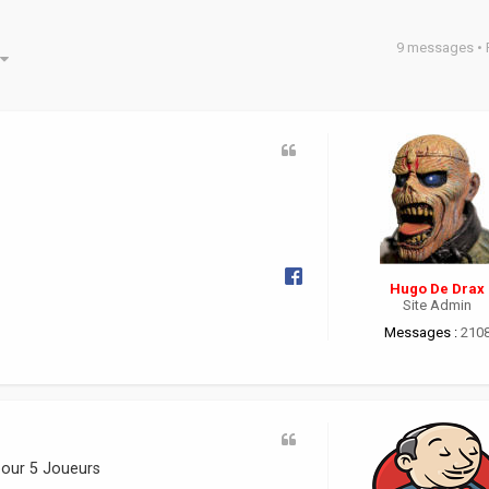
9 messages •
he avancée
Hugo De Drax
Site Admin
Messages :
210
pour 5 Joueurs