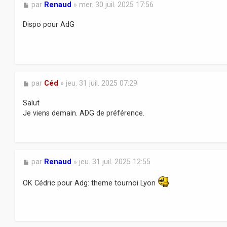
M
par
Renaud
»
mer. 30 juil. 2025 17:56
e
s
Dispo pour AdG
s
a
g
e
M
par
Céd
»
jeu. 31 juil. 2025 07:29
e
s
Salut
s
Je viens demain. ADG de préférence.
a
g
e
M
par
Renaud
»
jeu. 31 juil. 2025 12:55
e
s
OK Cédric pour Adg: theme tournoi Lyon
s
a
g
e