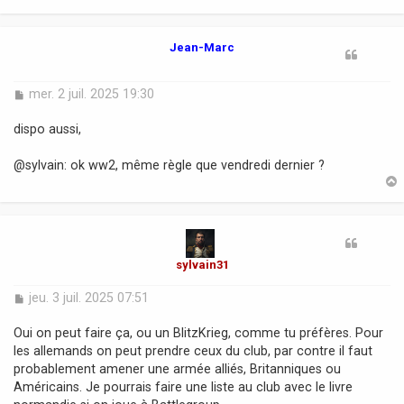
e
t
Jean-Marc
M
mer. 2 juil. 2025 19:30
e
s
dispo aussi,
s
a
@sylvain: ok ww2, même règle que vendredi dernier ?
g
e
t
sylvain31
M
jeu. 3 juil. 2025 07:51
e
s
Oui on peut faire ça, ou un BlitzKrieg, comme tu préfères. Pour
s
les allemands on peut prendre ceux du club, par contre il faut
a
probablement amener une armée alliés, Britanniques ou
g
Américains. Je pourrais faire une liste au club avec le livre
e