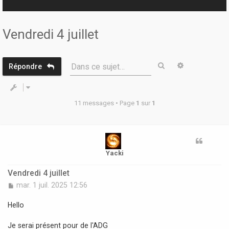
r
Vendredi 4 juillet
Rechercher
Recherche 
Dans ce sujet…
Répondre
11 messages • Page
1
sur
1
Yacki
Vendredi 4 juillet
M
mar. 1 juil. 2025 12:56
e
s
Hello
s
a
Je serai présent pour de l'ADG
g