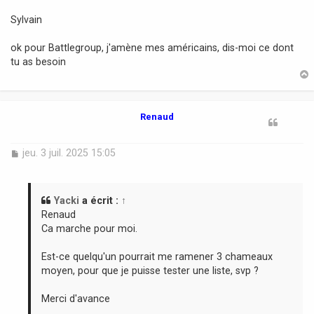
e
s
Sylvain
s
a
ok pour Battlegroup, j'amène mes américains, dis-moi ce dont
g
tu as besoin
e
t
Renaud
M
jeu. 3 juil. 2025 15:05
e
s
s
a
Yacki
a écrit :
↑
g
Renaud
e
Ca marche pour moi.
Est-ce quelqu'un pourrait me ramener 3 chameaux
moyen, pour que je puisse tester une liste, svp ?
Merci d'avance