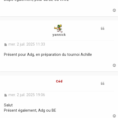
s
a
g
e
t
yannick
M
mer. 2 juil. 2025 11:33
e
s
Présent pour Adg, en préparation du tournoi Achille
s
a
g
e
t
Céd
M
mer. 2 juil. 2025 19:06
e
s
Salut
s
Présent également, Adg ou BE
a
g