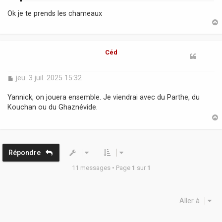
Ok je te prends les chameaux
t
Céd
M
jeu. 3 juil. 2025 15:32
e
s
Yannick, on jouera ensemble. Je viendrai avec du Parthe, du
s
Kouchan ou du Ghaznévide.
a
g
e
t
Répondre
11 messages • Page
1
sur
1
Aller à