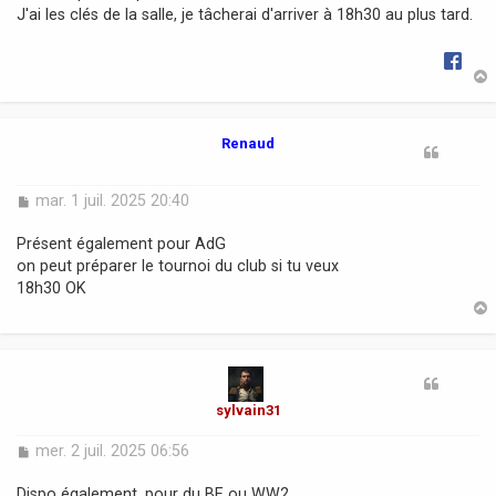
J'ai les clés de la salle, je tâcherai d'arriver à 18h30 au plus tard.
e
t
Renaud
M
mar. 1 juil. 2025 20:40
e
s
Présent également pour AdG
s
on peut préparer le tournoi du club si tu veux
a
18h30 OK
g
e
t
sylvain31
M
mer. 2 juil. 2025 06:56
e
s
Dispo également, pour du BE ou WW2