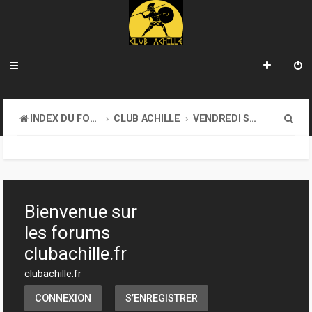
R
INDEX DU FORUM
CLUB ACHILLE
VENDREDI SOIR D'ACHILLE
e
c
h
e
Bienvenue sur
r
les forums
c
clubachille.fr
h
clubachille.fr
e
CONNEXION
S’ENREGISTRER