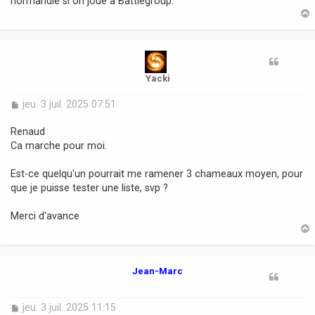
normandie si on joue à Battlegroup.
t
Yacki
M
jeu. 3 juil. 2025 07:51
e
s
Renaud
s
Ca marche pour moi.
a
g
Est-ce quelqu'un pourrait me ramener 3 chameaux moyen, pour
e
que je puisse tester une liste, svp ?
Merci d'avance
t
Jean-Marc
M
jeu. 3 juil. 2025 11:15