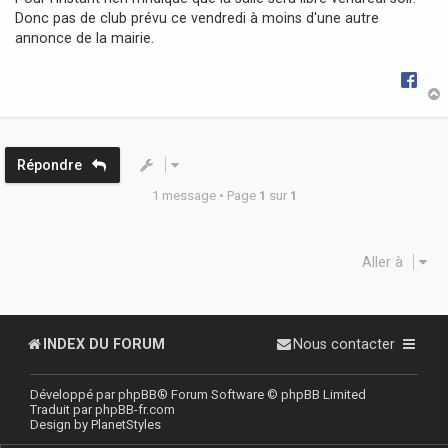
g
Donc pas de club prévu ce vendredi à moins d'une autre
e
annonce de la mairie.
t
Répondre
1 message • Page
1
sur
1
Aller à
INDEX DU FORUM
Nous contacter
Développé par
phpBB
® Forum Software © phpBB Limited
Traduit par
phpBB-fr.com
Design by
PlanetStyles