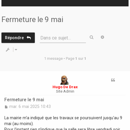
r
Fermeture le 9 mai
Rechercher
Recherche 
Dans ce sujet…
Répondre
1 message • Page
1
sur
1
Hugo De Drax
Site Admin
Fermeture le 9 mai
M
mar. 6 mai 2025 10:43
e
s
La mairie m'a indiqué que les travaux se poursuivent jusqu'au 9
s
mai (au moins).
a
Pour l'instant rien n'indique que la salle sera libre vendredi soir.