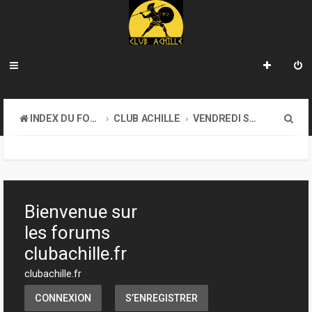
R
INDEX DU FORUM
CLUB ACHILLE
VENDREDI SOIR D'ACHILLE
e
c
h
e
Bienvenue sur
r
les forums
c
clubachille.fr
h
clubachille.fr
e
CONNEXION
S’ENREGISTRER