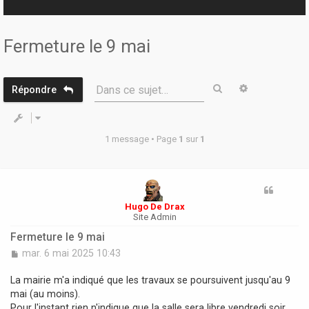
r
Fermeture le 9 mai
Rechercher
Recherche 
Dans ce sujet…
Répondre
1 message • Page
1
sur
1
Hugo De Drax
Site Admin
Fermeture le 9 mai
M
mar. 6 mai 2025 10:43
e
s
La mairie m'a indiqué que les travaux se poursuivent jusqu'au 9
s
mai (au moins).
a
Pour l'instant rien n'indique que la salle sera libre vendredi soir.