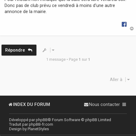
g
Donc pas de club prévu ce vendredi à moins d'une autre
e
annonce de la mairie.
t
Répondre
1 message • Page
1
sur
1
Aller à
INDEX DU FORUM
Nous contacter
Développé par
phpBB
® Forum Software © phpBB Limited
Traduit par
phpBB-fr.com
Design by
PlanetStyles