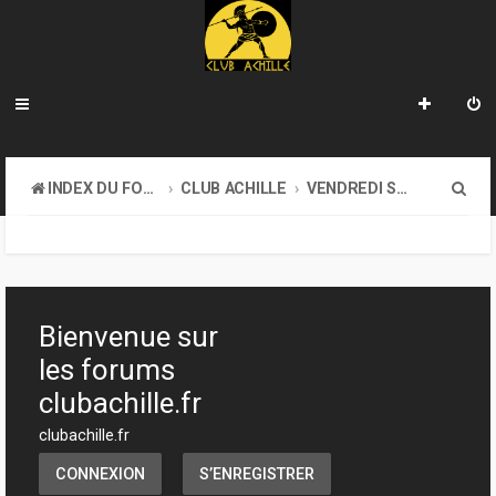
R
INDEX DU FORUM
CLUB ACHILLE
VENDREDI SOIR D'ACHILLE
e
c
h
e
Bienvenue sur
r
les forums
c
clubachille.fr
h
clubachille.fr
e
CONNEXION
S’ENREGISTRER