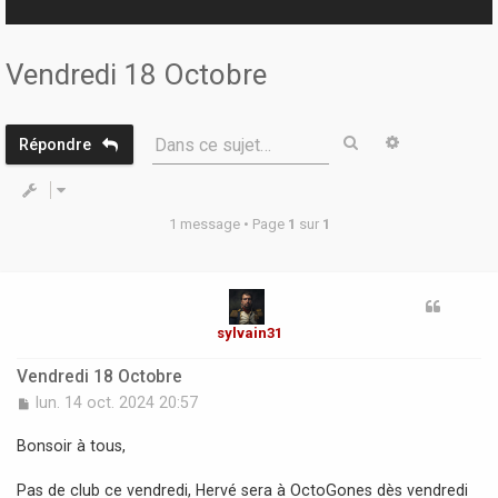
r
Vendredi 18 Octobre
Rechercher
Recherche 
Dans ce sujet…
Répondre
1 message • Page
1
sur
1
sylvain31
Vendredi 18 Octobre
M
lun. 14 oct. 2024 20:57
e
s
Bonsoir à tous,
s
a
Pas de club ce vendredi, Hervé sera à OctoGones dès vendredi
g