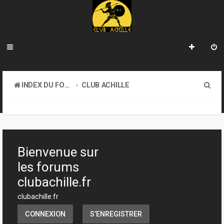
R
INDEX DU FORUM
CLUB ACHILLE
e
VENDREDI SOIR D'ACHILLE
c
h
e
Bienvenue sur
r
les forums
c
clubachille.fr
h
clubachille.fr
e
CONNEXION
S’ENREGISTRER