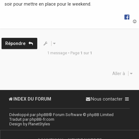
soir pour mettre en place pour le weekend.
e
t
Répondre
1 message • Page
1
sur
1
Aller à
INDEX DU FORUM
Nous contacter
Développé par
phpBB
® Forum Software © phpBB Limited
Traduit par
phpBB-fr.com
Design by
PlanetStyles