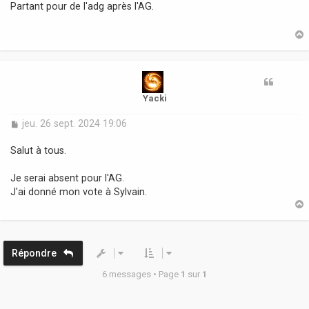
s
Partant pour de l'adg après l'AG.
s
a
g
e
t
Yacki
M
jeu. 26 sept. 2024 19:06
e
s
Salut à tous.
s
a
Je serai absent pour l'AG.
g
J'ai donné mon vote à Sylvain.
e
t
Répondre
6 messages • Page
1
sur
1