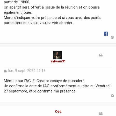
partir de 19h00.
a
Un apéritif sera offert à l'issue de la réunion et on pourra
g
également jouer.
e
Merci d'indiquer votre présence et si vous avez des points
particuliers que vous voulez-voir aborder.
t
sylvain31
M
lun. 9 sept. 2024 21:18
e
s
Même pour l'AG, El Creator essaye de truander !
s
Je confirme la date de l'AG conformément au titre au Vendredi
a
27 septembre, et je confirme ma présence
g
e
t
Céd