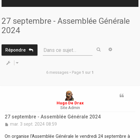
r
27 septembre - Assemblée Générale
2024
Rechercher
Recherche 
Dans ce sujet…
Répondre
6 messages • Page
1
sur
1
Hugo De Drax
Site Admin
27 septembre - Assemblée Générale 2024
M
mar. 3 sept. 2024 08:59
e
s
On organise l'Assemblée Générale le vendredi 24 septembre à
s