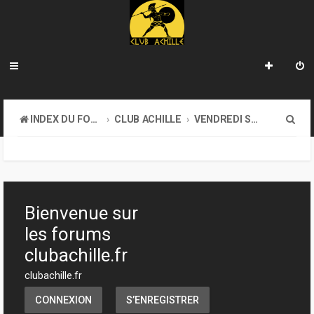
R
INDEX DU FORUM
CLUB ACHILLE
VENDREDI SOIR D'ACHILLE
e
c
h
e
Bienvenue sur
r
les forums
c
clubachille.fr
h
clubachille.fr
e
CONNEXION
S’ENREGISTRER