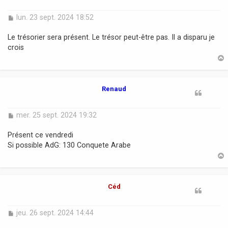
M
lun. 23 sept. 2024 18:52
e
s
Le trésorier sera présent. Le trésor peut-être pas. Il a disparu je
s
crois
a
g
e
t
Renaud
M
mer. 25 sept. 2024 19:32
e
s
Présent ce vendredi
s
Si possible AdG: 130 Conquete Arabe
a
g
e
t
Céd
M
jeu. 26 sept. 2024 14:44
e