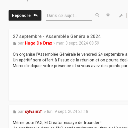
Rechercher
Recherc
Dans ce sujet…
Répondre
27 septembre - Assemblée Générale 2024
M
par
Hugo De Drax
»
mar. 3 sept. 2024 08:59
e
s
On organise l'Assemblée Générale le vendredi 24 septembre à 
s
Un apéritif sera offert à l'issue de la réunion et on pourra éga
a
Merci d'indiquer votre présence et si vous avez des points par
g
e
M
par
sylvain31
»
lun. 9 sept. 2024 21:18
e
s
Même pour l'AG, El Creator essaye de truander !
s