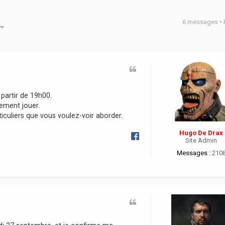
6 messages •
he avancée
partir de 19h00.
lement jouer.
ticuliers que vous voulez-voir aborder.
Hugo De Drax
Site Admin
Messages :
210