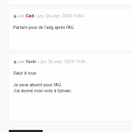
M
par
Céd
»
jeu. 26 sept. 2024 14:44
e
s
Partant pour de l'adg après l'AG.
s
a
g
e
M
par
Yacki
»
jeu. 26 sept. 2024 19:06
e
s
Salut à tous.
s
a
Je serai absent pour l'AG.
g
J'ai donné mon vote à Sylvain.
e