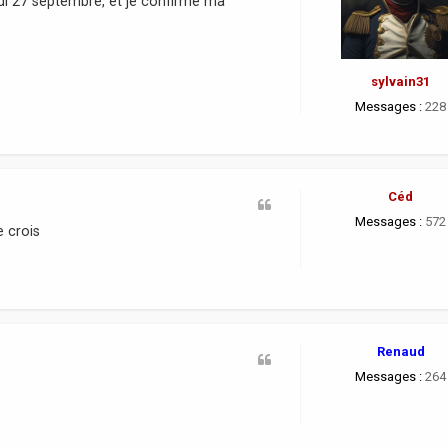
di 27 septembre, et je confirme ma
sylvain31
Messages :
228
Céd
Messages :
572
e crois
Renaud
Messages :
264