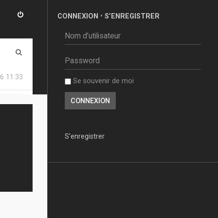
CONNEXION
•
S’ENREGISTRER
R
e
6 11:33
Se souvenir de moi
c
h
e
r
S’enregistrer
c
h
e
r