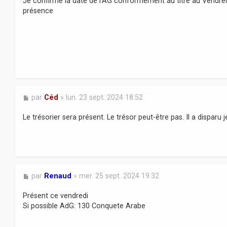
Je confirme la date de l'AG conformément au titre au Vendre
a
présence
g
e
M
par
Céd
»
lun. 23 sept. 2024 18:52
e
s
Le trésorier sera présent. Le trésor peut-être pas. Il a disparu j
s
a
g
e
M
par
Renaud
»
mer. 25 sept. 2024 19:32
e
s
Présent ce vendredi
s
Si possible AdG: 130 Conquete Arabe
a
g
e