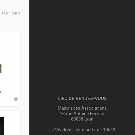
 Page
1
sur
1
8
LIEU DE RENDEZ-VOUS
H
a
u
Maison des Associations
t
13 rue Antoine Fonlupt
69008 Lyon
Le Vendredi soir à partir de 18h30