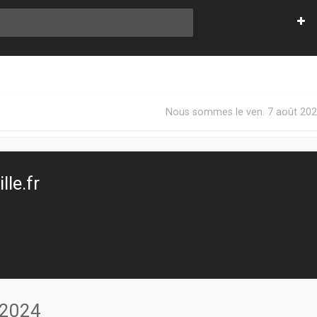
Nous sommes le ven. 7 août 202
le.fr
 2024