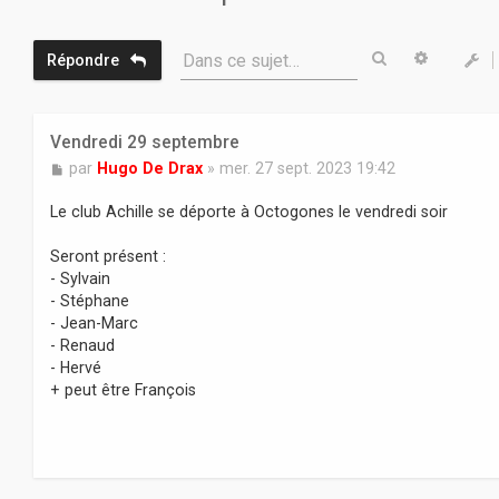
Rechercher
Recherc
Dans ce sujet…
Répondre
Vendredi 29 septembre
M
par
Hugo De Drax
»
mer. 27 sept. 2023 19:42
e
s
Le club Achille se déporte à Octogones le vendredi soir
s
a
Seront présent :
g
- Sylvain
e
- Stéphane
- Jean-Marc
- Renaud
- Hervé
+ peut être François