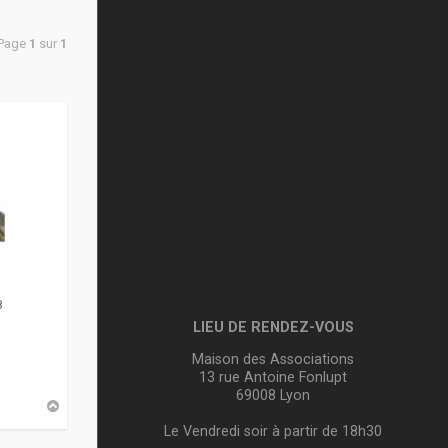
 Page
1
sur
1
8
LIEU DE RENDEZ-VOUS
Maison des Associations
13 rue Antoine Fonlupt
69008 Lyon
H
a
Le Vendredi soir à partir de 18h30
u
t