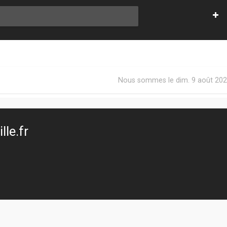
Nous sommes le dim. 9 août 202
le.fr