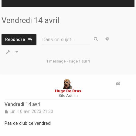
r
Vendredi 14 avril
Rechercher
Recherche 
Dans ce sujet…
Répondre
1 message • Page
1
sur
1
Hugo De Drax
Site Admin
Vendredi 14 avril
M
lun. 10 avr. 2023 21:30
e
s
Pas de club ce vendredi
s
a