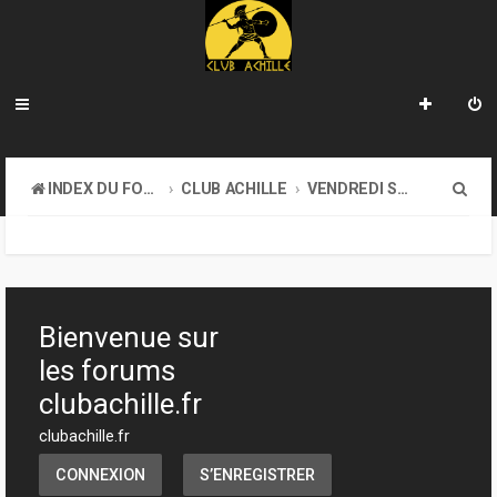
R
INDEX DU FORUM
CLUB ACHILLE
VENDREDI SOIR D'ACHILLE
e
c
h
e
Bienvenue sur
r
les forums
c
clubachille.fr
h
clubachille.fr
e
CONNEXION
S’ENREGISTRER