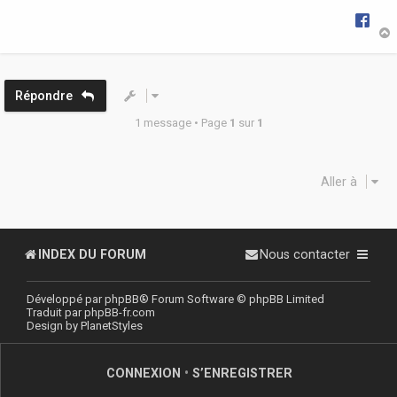
g
e
t
Répondre
1 message • Page
1
sur
1
Aller à
INDEX DU FORUM
Nous contacter
Développé par
phpBB
® Forum Software © phpBB Limited
Traduit par
phpBB-fr.com
Design by
PlanetStyles
CONNEXION
•
S’ENREGISTRER