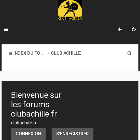
R
INDEX DU FORUM
CLUB ACHILLE
e
VENDREDI SOIR D'ACHILLE
c
h
e
Bienvenue sur
r
les forums
c
clubachille.fr
h
clubachille.fr
e
CONNEXION
S’ENREGISTRER