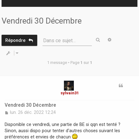
r
Vendredi 30 Décembre
Rechercher
Recherche 
Dans ce sujet…
Répondre
1 message • Page
1
sur
1
sylvain31
Vendredi 30 Décembre
M
lun. 26 déc. 2022 12:24
e
s
Disponible ce vendredi, une partie de BE si qqn est tenté ?
s
Sinon, aussi dispo pour tenter d'autres choses suivant les
a
préférences et envies de chacun
g