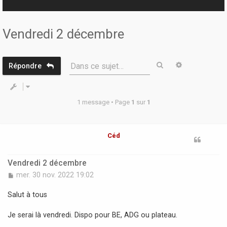
r
Vendredi 2 décembre
Rechercher
Recherche 
Dans ce sujet…
Répondre
1 message • Page
1
sur
1
Céd
Vendredi 2 décembre
M
mer. 30 nov. 2022 19:02
e
s
Salut à tous
s
a
Je serai là vendredi. Dispo pour BE, ADG ou plateau.
g
e