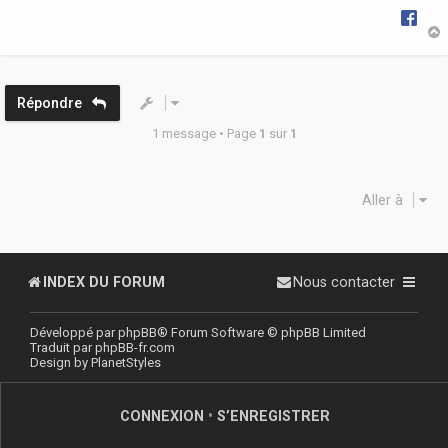
t
Répondre
1 message • Page
1
sur
1
Aller à
INDEX DU FORUM
Nous contacter
Développé par
phpBB
® Forum Software © phpBB Limited
Traduit par
phpBB-fr.com
Design by
PlanetStyles
CONNEXION
•
S’ENREGISTRER