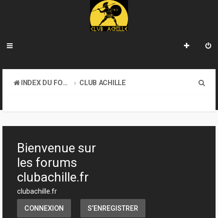
R
INDEX DU FORUM
CLUB ACHILLE
e
VENDREDI SOIR D'ACHILLE
c
h
e
Bienvenue sur
r
les forums
c
clubachille.fr
h
clubachille.fr
e
CONNEXION
S’ENREGISTRER