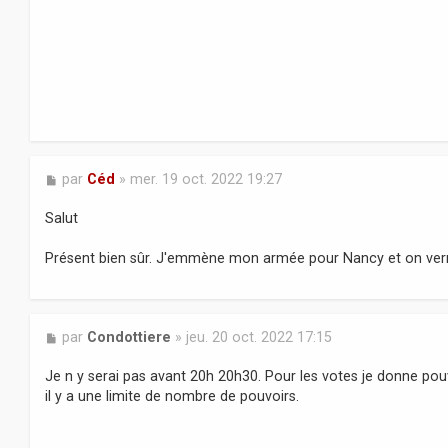
g
e
M
par
Céd
»
mer. 19 oct. 2022 19:27
e
s
Salut
s
a
Présent bien sûr. J'emmène mon armée pour Nancy et on verr
g
e
M
par
Condottiere
»
jeu. 20 oct. 2022 17:15
e
s
Je n y serai pas avant 20h 20h30. Pour les votes je donne po
s
il y a une limite de nombre de pouvoirs.
a
g
e