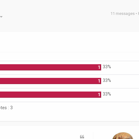
11 messages •
he avancée
33%
1
33%
1
33%
1
tes :
3