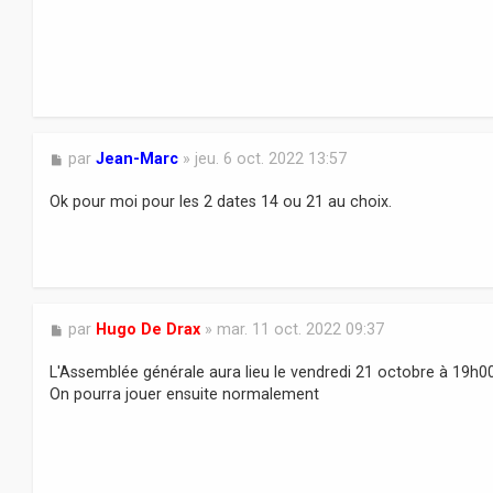
M
par
Jean-Marc
»
jeu. 6 oct. 2022 13:57
e
s
Ok pour moi pour les 2 dates 14 ou 21 au choix.
s
a
g
e
M
par
Hugo De Drax
»
mar. 11 oct. 2022 09:37
e
s
L'Assemblée générale aura lieu le vendredi 21 octobre à 19h0
s
On pourra jouer ensuite normalement
a
g
e