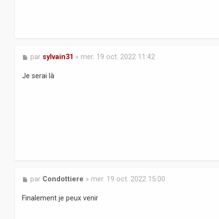
M
par
sylvain31
»
mer. 19 oct. 2022 11:42
e
s
Je serai là
s
a
g
e
M
par
Condottiere
»
mer. 19 oct. 2022 15:00
e
s
Finalement je peux venir
s
a