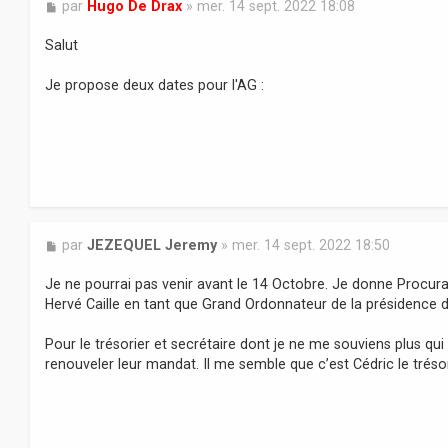
M
par
Hugo De Drax
»
mer. 14 sept. 2022 18:08
e
s
Salut
s
a
Je propose deux dates pour l'AG :
g
e
M
par
JEZEQUEL Jeremy
»
mer. 14 sept. 2022 18:50
e
s
Je ne pourrai pas venir avant le 14 Octobre. Je donne Procur
s
Hervé Caille en tant que Grand Ordonnateur de la présidence du
a
g
Pour le trésorier et secrétaire dont je ne me souviens plus qu
e
renouveler leur mandat. Il me semble que c’est Cédric le trésor