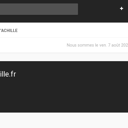
'ACHILLE
Nous sommes le ven. 7 août 202
le.fr