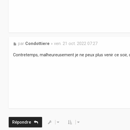
M
par
Condottiere
»
ven. 21 oct. 2022 07:27
e
s
Contretemps, malheureusement je ne peux plus venir ce soir, 
s
a
g
e
Répondre