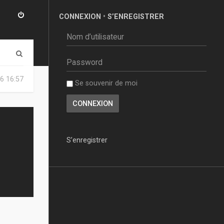
CONNEXION
•
S’ENREGISTRER
R
e
6 16:57
Se souvenir de moi
c
h
e
r
S’enregistrer
c
h
e
r