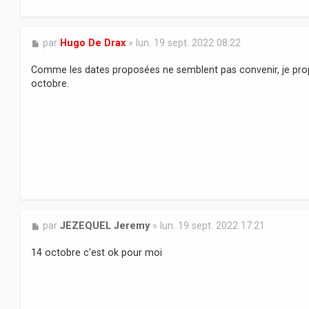
M
par
Hugo De Drax
»
lun. 19 sept. 2022 08:22
e
s
Comme les dates proposées ne semblent pas convenir, je pro
s
octobre.
a
g
e
M
par
JEZEQUEL Jeremy
»
lun. 19 sept. 2022 17:21
e
s
14 octobre c'est ok pour moi
s
a
g
e