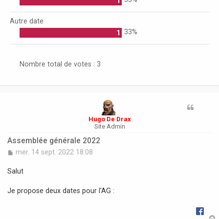
1
Autre date
33%
1
Nombre total de votes :
3
Hugo De Drax
Site Admin
Assemblée générale 2022
M
mer. 14 sept. 2022 18:08
e
s
Salut
s
a
Je propose deux dates pour l'AG :
g
e