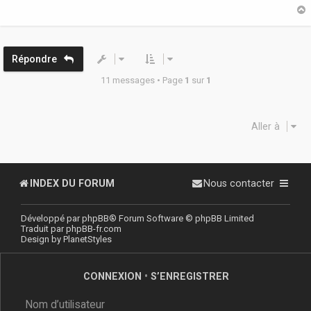
a
g
e
t
Répondre
11 messages • Page
1
sur
1
Aller à
INDEX DU FORUM
Nous contacter
Développé par
phpBB
® Forum Software © phpBB Limited
Traduit par
phpBB-fr.com
Design by
PlanetStyles
CONNEXION
•
S’ENREGISTRER