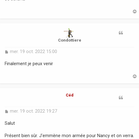
s
a
g
e
t
Condottiere
M
mer. 19 oct. 2022 15:00
e
s
Finalement je peux venir
s
a
g
e
t
Céd
M
mer. 19 oct. 2022 19:27
e
s
Salut
s
a
Présent bien sûr. J'emmène mon armée pour Nancy et on verra.
g