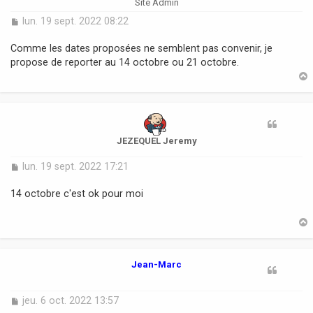
Site Admin
M
lun. 19 sept. 2022 08:22
e
s
Comme les dates proposées ne semblent pas convenir, je
s
propose de reporter au 14 octobre ou 21 octobre.
a
g
e
t
JEZEQUEL Jeremy
M
lun. 19 sept. 2022 17:21
e
s
14 octobre c'est ok pour moi
s
a
g
e
t
Jean-Marc
M
jeu. 6 oct. 2022 13:57
e