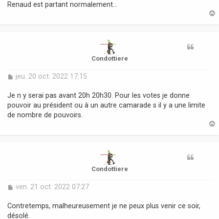
Renaud est partant normalement...
e
t
Condottiere
M
jeu. 20 oct. 2022 17:15
e
s
Je n y serai pas avant 20h 20h30. Pour les votes je donne
s
pouvoir au président ou à un autre camarade s il y a une limite
a
de nombre de pouvoirs.
g
e
t
Condottiere
M
ven. 21 oct. 2022 07:27
e
s
Contretemps, malheureusement je ne peux plus venir ce soir,
s
désolé.