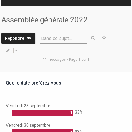
r
Assemblée générale 2022
Rechercher
Recherche 
Dans ce sujet…
Répondre
11 messages • Page
1
sur
1
Quelle date préférez vous
Vendredi 23 septembre
33%
1
Vendredi 30 septembre
33%