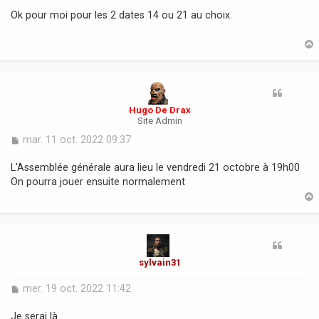
s
Ok pour moi pour les 2 dates 14 ou 21 au choix.
s
a
g
e
t
Hugo De Drax
Site Admin
M
mar. 11 oct. 2022 09:37
e
s
L'Assemblée générale aura lieu le vendredi 21 octobre à 19h00
s
On pourra jouer ensuite normalement
a
g
e
t
sylvain31
M
mer. 19 oct. 2022 11:42
e
s
Je serai là