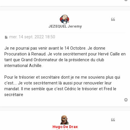
t
JEZEQUEL Jeremy
M
mer. 14 sept. 2022 18:50
e
s
Je ne pourrai pas venir avant le 14 Octobre. Je donne
s
Procuration à Renaud. Je vote secrètement pour Hervé Caille en
a
tant que Grand Ordonnateur de la présidence du club
g
international Achille.
e
Pour le trésorier et secrétaire dont je ne me souviens plus qui
c’est…. Je vote secrètement là aussi pour renouveler leur
mandat. Il me semble que c’est Cédric le trésorier et Fred le
secrétaire
t
Hugo De Drax