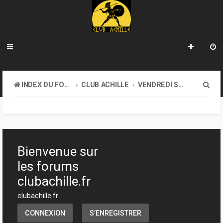
R
INDEX DU FORUM
CLUB ACHILLE
VENDREDI SOIR D'ACHILLE
e
c
h
e
Bienvenue sur
r
les forums
c
clubachille.fr
h
clubachille.fr
e
CONNEXION
S’ENREGISTRER