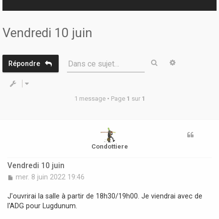
r
Vendredi 10 juin
Rechercher
Recherche 
Dans ce sujet…
Répondre
1 message • Page
1
sur
1
Condottiere
Vendredi 10 juin
M
mer. 8 juin 2022 19:46
e
s
J'ouvrirai la salle à partir de 18h30/19h00. Je viendrai avec de
s
l'ADG pour Lugdunum.
a
g