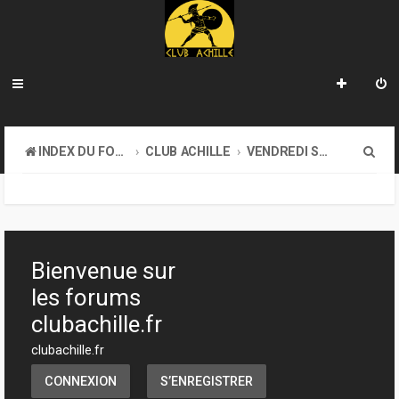
R
INDEX DU FORUM
CLUB ACHILLE
VENDREDI SOIR D'ACHILLE
e
c
h
e
Bienvenue sur
r
les forums
c
clubachille.fr
h
clubachille.fr
e
CONNEXION
S’ENREGISTRER