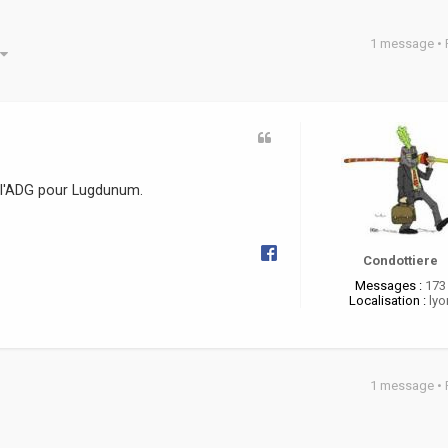
1 message •
he avancée
de l'ADG pour Lugdunum.
Condottiere
Messages :
173
Localisation :
lyo
1 message •