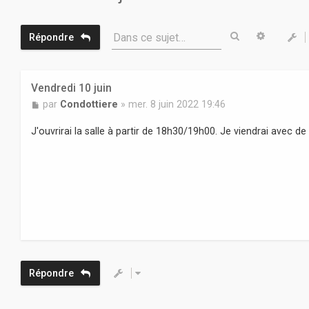
Rechercher
Recherc
Dans ce sujet…
Répondre
Vendredi 10 juin
M
par
Condottiere
»
mer. 8 juin 2022 19:46
e
s
J'ouvrirai la salle à partir de 18h30/19h00. Je viendrai avec 
s
a
g
e
Répondre