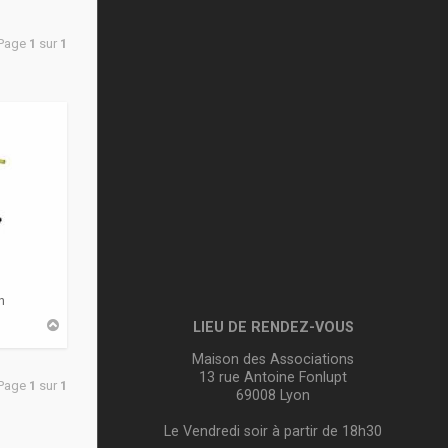
 Page
1
sur
1
n
H
LIEU DE RENDEZ-VOUS
a
u
Maison des Associations
t
13 rue Antoine Fonlupt
 Page
1
sur
1
69008 Lyon
Le Vendredi soir à partir de 18h30