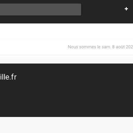
Nous sommes le sam. 8 août 202
le.fr