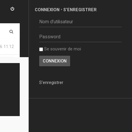
CONNEXION
•
S’ENREGISTRER
R
e
6 11:12
Se souvenir de moi
c
h
e
r
S’enregistrer
c
h
e
r