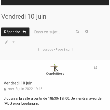
r
Vendredi 10 juin
Rechercher
Recherche 
Dans ce sujet…
Répondre
1 message • Page
1
sur
1
Condottiere
Vendredi 10 juin
M
mer. 8 juin 2022 19:46
e
s
J'ouvrirai la salle à partir de 18h30/19h00. Je viendrai avec de
s
l'ADG pour Lugdunum.
a
g