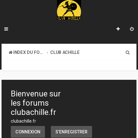
R
INDEX DU FORUM
CLUB ACHILLE
e
VENDREDI SOIR D'ACHILLE
c
h
e
Bienvenue sur
r
les forums
c
clubachille.fr
h
clubachille.fr
e
CONNEXION
S’ENREGISTRER