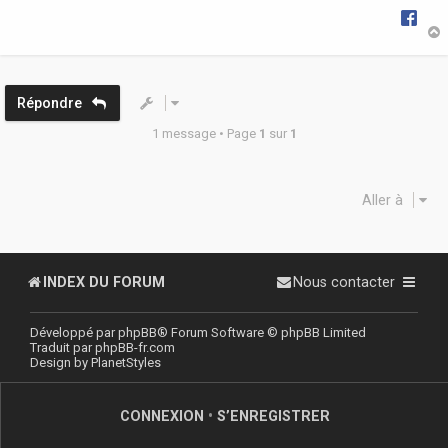
e
t
Répondre
1 message • Page
1
sur
1
Aller à
INDEX DU FORUM
Nous contacter
Développé par
phpBB
® Forum Software © phpBB Limited
Traduit par
phpBB-fr.com
Design by
PlanetStyles
CONNEXION
•
S’ENREGISTRER