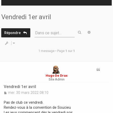
r
Vendredi 1er avril
Rechercher
Recherche 
Dans ce sujet…
Répondre
1 message • Page
1
sur
1
Hugo De Drax
Site Admin
Vendredi 1er avril
M
mer. 30 mars 2022 08:10
e
s
Pas de club ce vendredi.
s
Rendez-vous à la convention de Soucieu
a
Les jeux commencent dès le vendredi soir.