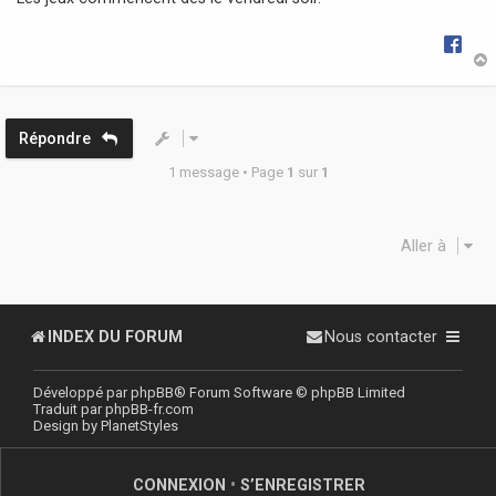
g
e
t
Répondre
1 message • Page
1
sur
1
Aller à
INDEX DU FORUM
Nous contacter
Développé par
phpBB
® Forum Software © phpBB Limited
Traduit par
phpBB-fr.com
Design by
PlanetStyles
CONNEXION
•
S’ENREGISTRER