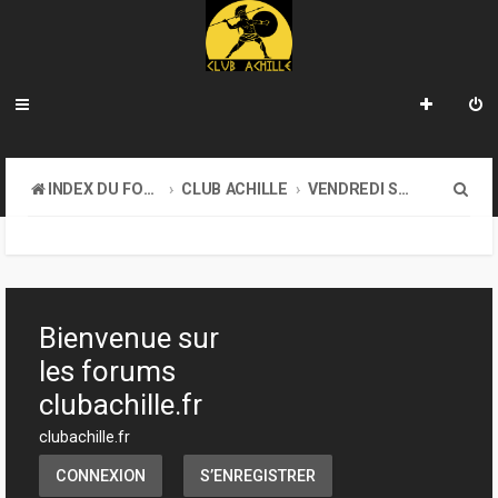
R
INDEX DU FORUM
CLUB ACHILLE
VENDREDI SOIR D'ACHILLE
e
c
h
e
Bienvenue sur
r
les forums
c
clubachille.fr
h
clubachille.fr
e
CONNEXION
S’ENREGISTRER