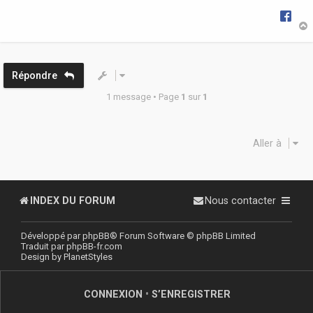
g
e
t
Répondre
1 message • Page
1
sur
1
Aller à
INDEX DU FORUM
Nous contacter
Développé par
phpBB
® Forum Software © phpBB Limited
Traduit par
phpBB-fr.com
Design by
PlanetStyles
CONNEXION
•
S’ENREGISTRER