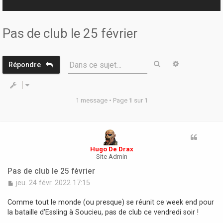
r
Pas de club le 25 février
Rechercher
Recherche 
Dans ce sujet…
Répondre
1 message • Page
1
sur
1
Hugo De Drax
Site Admin
Pas de club le 25 février
M
jeu. 24 févr. 2022 17:15
e
s
Comme tout le monde (ou presque) se réunit ce week end pour
s
la bataille d'Essling à Soucieu, pas de club ce vendredi soir !
a