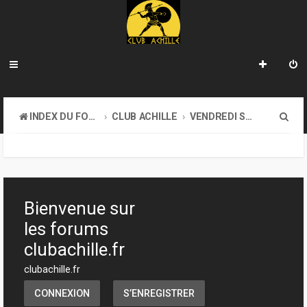
R
INDEX DU FORUM
CLUB ACHILLE
VENDREDI SOIR D'ACHILLE
e
c
h
e
Bienvenue sur
r
les forums
c
clubachille.fr
h
clubachille.fr
e
CONNEXION
S’ENREGISTRER