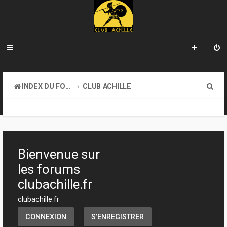
R
INDEX DU FORUM
CLUB ACHILLE
e
VENDREDI SOIR D'ACHILLE
c
h
e
Bienvenue sur
r
les forums
c
clubachille.fr
h
clubachille.fr
e
CONNEXION
S’ENREGISTRER