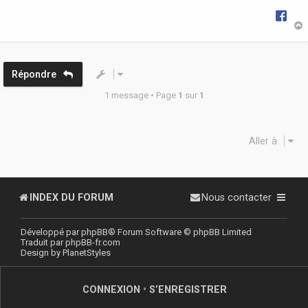
g
e
t
Répondre
1 message • Page
1
sur
1
Aller à
INDEX DU FORUM
Nous contacter
Développé par
phpBB
® Forum Software © phpBB Limited
Traduit par
phpBB-fr.com
Design by
PlanetStyles
CONNEXION
•
S’ENREGISTRER