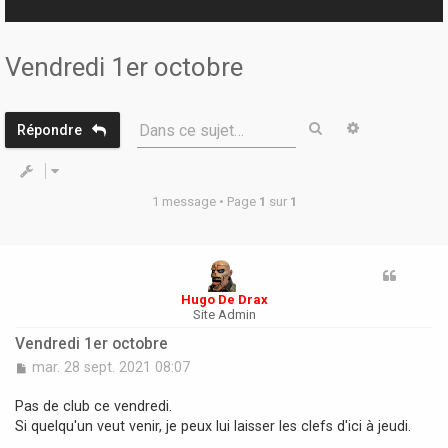
r
Vendredi 1er octobre
Rechercher
Recherche 
Dans ce sujet…
Répondre
1 message • Page
1
sur
1
Hugo De Drax
Site Admin
Vendredi 1er octobre
M
mar. 28 sept. 2021 08:07
e
s
Pas de club ce vendredi.
s
Si quelqu'un veut venir, je peux lui laisser les clefs d'ici à jeudi.
a