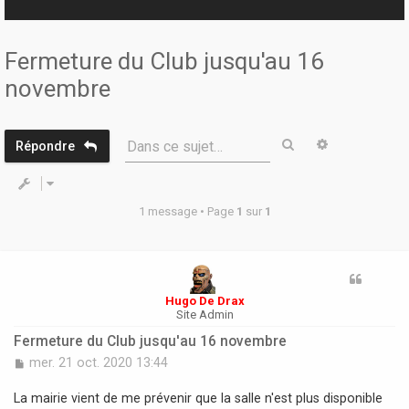
r
Fermeture du Club jusqu'au 16
novembre
Rechercher
Recherche 
Dans ce sujet…
Répondre
1 message • Page
1
sur
1
Hugo De Drax
Site Admin
Fermeture du Club jusqu'au 16 novembre
M
mer. 21 oct. 2020 13:44
e
s
La mairie vient de me prévenir que la salle n'est plus disponible
s