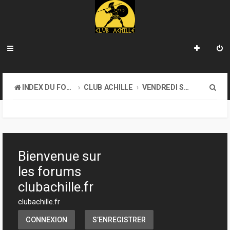
R
INDEX DU FORUM
CLUB ACHILLE
VENDREDI SOIR D'ACHILLE
e
c
h
e
Bienvenue sur
r
les forums
c
clubachille.fr
h
clubachille.fr
e
CONNEXION
S’ENREGISTRER