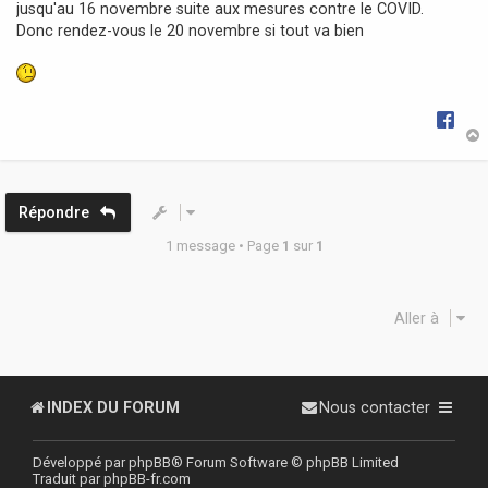
jusqu'au 16 novembre suite aux mesures contre le COVID.
a
Donc rendez-vous le 20 novembre si tout va bien
g
e
t
Répondre
1 message • Page
1
sur
1
Aller à
INDEX DU FORUM
Nous contacter
Développé par
phpBB
® Forum Software © phpBB Limited
Traduit par
phpBB-fr.com