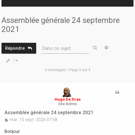
r
Assemblée générale 24 septembre
2021
Rechercher
Recherche 
Dans ce sujet…
Répondre
5 messages • Page
1
sur
1
Hugo De Drax
Site Admin
Assemblée générale 24 septembre 2021
M
mar. 15 sept. 2020 07:58
e
s
Bonjour
s