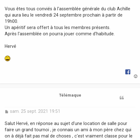
a
Vous êtes tous conviés à l'assemblée générale du club Achille
g
qui aura lieu le vendredi 24 septembre prochain à partir de
e
19h00.
Un apéritif sera offert à tous les membres présents.
Après l'assemblée on pourra jouer comme d'habitude.
Hervé
t
Télémaque
M
sam. 25 sept. 2021 19:51
e
s
Salut Hervé, en réponse au sujet d'une location de salle pour
s
faire un grand tournoi , je connais un ami à mon père chez qui
a
on à déjà fait pas mal de choses , c'est vraiment classe pour le
g