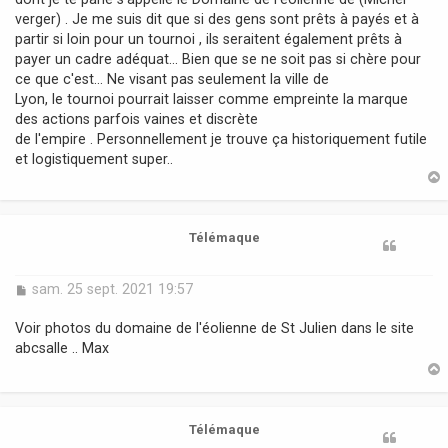
verger) . Je me suis dit que si des gens sont prêts à payés et à
partir si loin pour un tournoi , ils seraitent également prêts à
payer un cadre adéquat... Bien que se ne soit pas si chère pour
ce que c'est... Ne visant pas seulement la ville de
Lyon, le tournoi pourrait laisser comme empreinte la marque
des actions parfois vaines et discrète
de l'empire . Personnellement je trouve ça historiquement futile
et logistiquement super..
t
Télémaque
M
sam. 25 sept. 2021 19:57
e
s
Voir photos du domaine de l'éolienne de St Julien dans le site
s
abcsalle .. Max
a
g
e
t
Télémaque