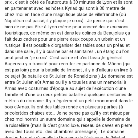
prix , c'est à côté de l'autoroute à 30 minutes de Lyon et ils sont
e
en partenariat avec les hôtels Kyriad qui sont à 30 mettre de
chez moi en face d'une magnifique place de villefranche (où
Napoléon est passé, il y plaque je crois) . Je pense que c'est
bien de ne pas être à Lyon même pour annexé des excursions
touristiques, de même on est dans les colines du Beaujolais ça
fait deux cadres pour une pierre deux coups ,un urbain et un
rustique. Il est possible d'organiser des tables sous un préau et
dans une salle , il y à cuisine bar et sanitaires , un étang ou l'on
peut pêcher "je crois". C'est calme et c'est beau ,le général
Augereau y a transité pour recruter en partance de Mâcon (qui
est pas loin) pour la bataille de limonet , il y à d'ailleurs un livre à
ce sujet (la bataille de St Julien de Ronald zins ) .Le domaine est
entre St Julien e0t Arnas ou il y a tous les ans un mémorial à
Arnas avec costumes d'époque au sujet de l'exécution d'une
famille et d'une ou deux petites bataille à quelques centaines de
mètres du domaine .Il y a également un petit monument dans le
bois d'Arnas. Ils ont des tables ronde en plusieurs parties (à
bricoler)des chaises etc... Je ne pense pas qu'il y est mieux par
chez moi hormis un autre domaine qui s'appelle le domaine de
la ruisselière (mais là c'est grand luxe, réseau de caves en pierre
avec des fours etc.. des chambres aménagée) . Le domaine
dont je te parle s'appelle le Domaine de l'éolienne de (Michel