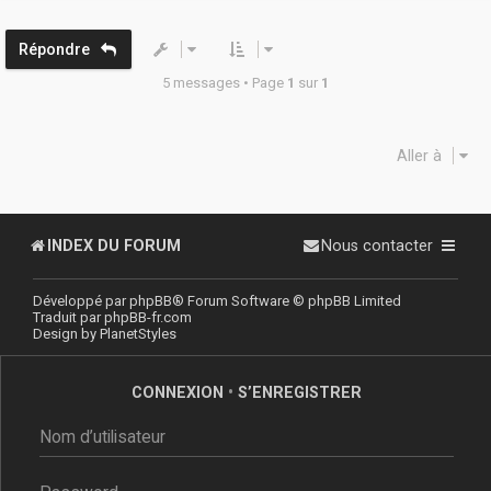
t
Répondre
5 messages • Page
1
sur
1
Aller à
INDEX DU FORUM
Nous contacter
Développé par
phpBB
® Forum Software © phpBB Limited
Traduit par
phpBB-fr.com
Design by
PlanetStyles
CONNEXION
•
S’ENREGISTRER