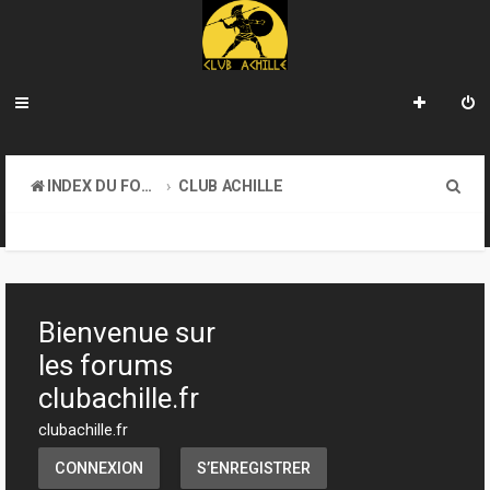
R
INDEX DU FORUM
CLUB ACHILLE
e
VENDREDI SOIR D'ACHILLE
c
h
e
Bienvenue sur
r
les forums
c
clubachille.fr
h
clubachille.fr
e
CONNEXION
S’ENREGISTRER