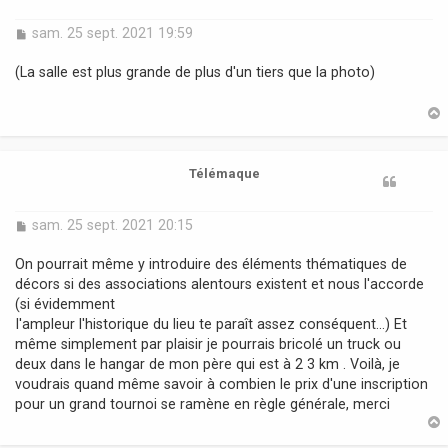
M
sam. 25 sept. 2021 19:59
e
s
(La salle est plus grande de plus d'un tiers que la photo)
s
a
g
e
t
Télémaque
M
sam. 25 sept. 2021 20:15
e
s
On pourrait même y introduire des éléments thématiques de
s
décors si des associations alentours existent et nous l'accorde
a
(si évidemment
g
I'ampleur l'historique du lieu te paraît assez conséquent...) Et
e
même simplement par plaisir je pourrais bricolé un truck ou
deux dans le hangar de mon père qui est à 2 3 km . Voilà, je
voudrais quand même savoir à combien le prix d'une inscription
pour un grand tournoi se ramène en règle générale, merci