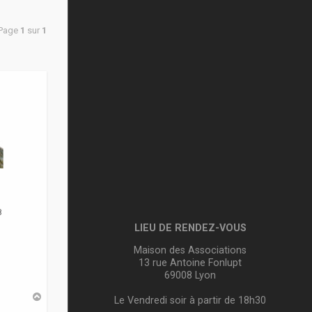
 Page
1
sur
1
8
LIEU DE RENDEZ-VOUS
Maison des Associations
13 rue Antoine Fonlupt
69008 Lyon
H
Le Vendredi soir à partir de 18h30
a