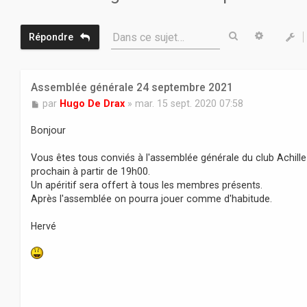
Rechercher
Recherc
Dans ce sujet…
Répondre
Assemblée générale 24 septembre 2021
M
par
Hugo De Drax
»
mar. 15 sept. 2020 07:58
e
s
Bonjour
s
a
Vous êtes tous conviés à l'assemblée générale du club Achille
g
prochain à partir de 19h00.
e
Un apéritif sera offert à tous les membres présents.
Après l'assemblée on pourra jouer comme d'habitude.
Hervé