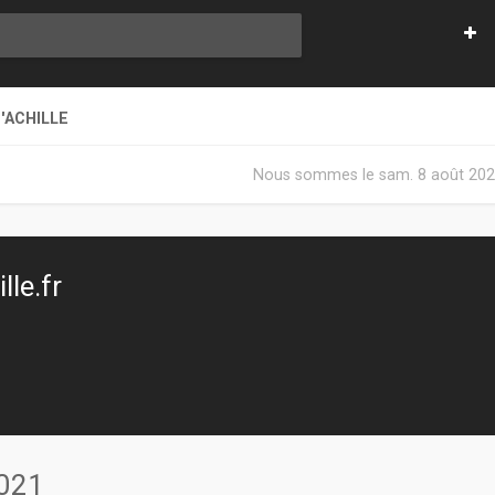
'ACHILLE
Nous sommes le sam. 8 août 202
le.fr
2021