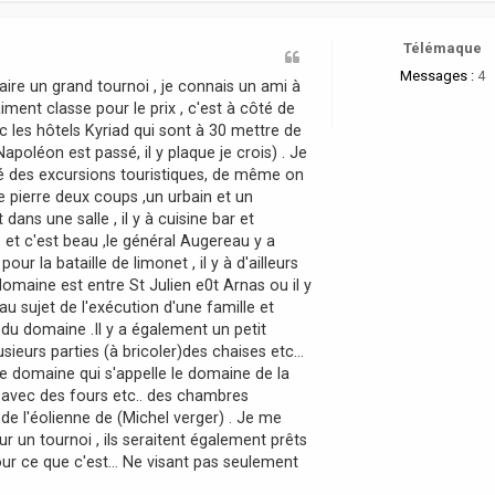
Télémaque
Messages :
4
aire un grand tournoi , je connais un ami à
ment classe pour le prix , c'est à côté de
c les hôtels Kyriad qui sont à 30 mettre de
poléon est passé, il y plaque je crois) . Je
é des excursions touristiques, de même on
e pierre deux coups ,un urbain et un
dans une salle , il y à cuisine bar et
e et c'est beau ,le général Augereau y a
ur la bataille de limonet , il y à d'ailleurs
e domaine est entre St Julien e0t Arnas ou il y
 sujet de l'exécution d'une famille et
 du domaine .Il y a également un petit
ieurs parties (à bricoler)des chaises etc...
e domaine qui s'appelle le domaine de la
re avec des fours etc.. des chambres
de l'éolienne de (Michel verger) . Je me
our un tournoi , ils seraitent également prêts
our ce que c'est... Ne visant pas seulement