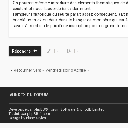
s
On pourrait même y introduire des éléments thématiques de d
s
existent et nous l'accorde (si évidemment
a
I'ampleur l'historique du lieu te paraît assez conséquent...) E
g
bricolé un truck ou deux dans le hangar de mon père qui est à
e
savoir à combien le prix d'une inscription pour un grand tourn
Répondre
Retourner vers « Vendredi soir d'Achille »
INDEX DU FORUM
Développé par
phpBB
® Forum Software © phpBB Limited
Traduit par
phpBB-fr.com
Design by
PlanetStyles