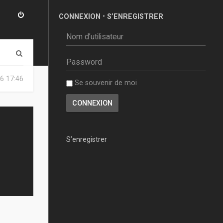
CONNEXION
•
S’ENREGISTRER
R
e
6 17:46
Se souvenir de moi
c
h
e
r
S’enregistrer
c
h
e
r