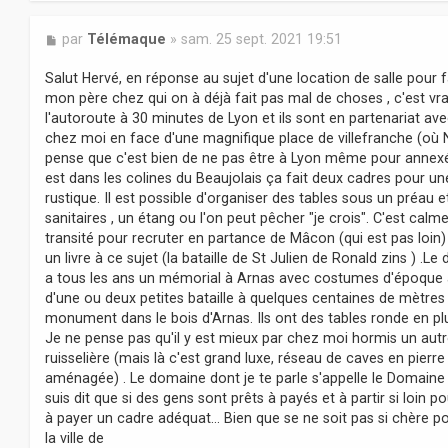
M
par
Télémaque
»
sam. 25 sept. 2021 19:51
e
s
Salut Hervé, en réponse au sujet d'une location de salle pour f
s
mon père chez qui on à déjà fait pas mal de choses , c'est vrai
a
l'autoroute à 30 minutes de Lyon et ils sont en partenariat ave
g
chez moi en face d'une magnifique place de villefranche (où Na
e
pense que c'est bien de ne pas être à Lyon même pour annex
est dans les colines du Beaujolais ça fait deux cadres pour un
rustique. Il est possible d'organiser des tables sous un préau et 
sanitaires , un étang ou l'on peut pêcher "je crois". C'est calm
transité pour recruter en partance de Mâcon (qui est pas loin) po
un livre à ce sujet (la bataille de St Julien de Ronald zins ) .L
a tous les ans un mémorial à Arnas avec costumes d'époque au
d'une ou deux petites bataille à quelques centaines de mètres
monument dans le bois d'Arnas. Ils ont des tables ronde en plus
Je ne pense pas qu'il y est mieux par chez moi hormis un autr
ruisselière (mais là c'est grand luxe, réseau de caves en pier
aménagée) . Le domaine dont je te parle s'appelle le Domaine 
suis dit que si des gens sont prêts à payés et à partir si loin p
à payer un cadre adéquat... Bien que se ne soit pas si chère p
la ville de