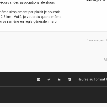
Messages :
4
écors si des associations alentours
t même simplement par plaisir je pourrais
 2 3 km . Voilà, je voudrais quand même
oi se ramène en règle générale, merci
5 messages •
Al
Heures au format