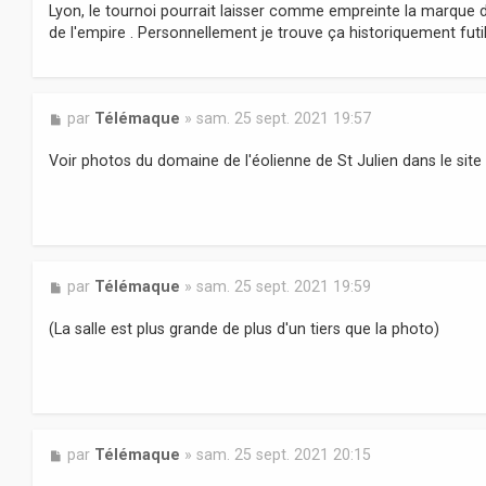
Lyon, le tournoi pourrait laisser comme empreinte la marque d
de l'empire . Personnellement je trouve ça historiquement futil
M
par
Télémaque
»
sam. 25 sept. 2021 19:57
e
s
Voir photos du domaine de l'éolienne de St Julien dans le site 
s
a
g
e
M
par
Télémaque
»
sam. 25 sept. 2021 19:59
e
s
(La salle est plus grande de plus d'un tiers que la photo)
s
a
g
e
M
par
Télémaque
»
sam. 25 sept. 2021 20:15
e