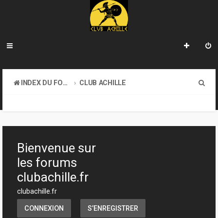
R
INDEX DU FORUM
CLUB ACHILLE
e
VENDREDI SOIR D'ACHILLE
c
h
e
Bienvenue sur
r
les forums
c
clubachille.fr
h
clubachille.fr
e
CONNEXION
S’ENREGISTRER