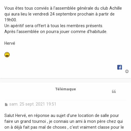
a
Vous êtes tous conviés à l'assemblée générale du club Achille
g
qui aura lieu le vendredi 24 septembre prochain à partir de
e
19h00.
Un apéritif sera offert à tous les membres présents.
Après l'assemblée on pourra jouer comme d'habitude.
Hervé
t
Télémaque
M
sam. 25 sept. 2021 19:51
e
s
Salut Hervé, en réponse au sujet d'une location de salle pour
s
faire un grand tournoi , je connais un ami à mon père chez qui
a
on à déjà fait pas mal de choses , c'est vraiment classe pour le
g