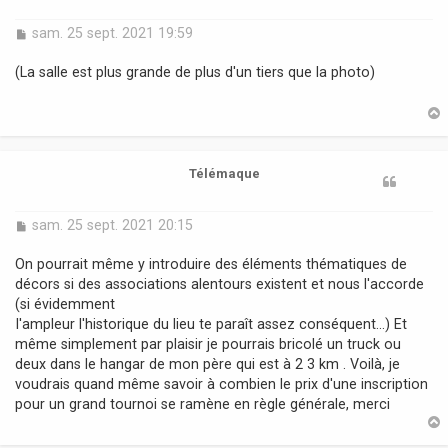
M
sam. 25 sept. 2021 19:59
e
s
(La salle est plus grande de plus d'un tiers que la photo)
s
a
g
e
t
Télémaque
M
sam. 25 sept. 2021 20:15
e
s
On pourrait même y introduire des éléments thématiques de
s
décors si des associations alentours existent et nous l'accorde
a
(si évidemment
g
I'ampleur l'historique du lieu te paraît assez conséquent...) Et
e
même simplement par plaisir je pourrais bricolé un truck ou
deux dans le hangar de mon père qui est à 2 3 km . Voilà, je
voudrais quand même savoir à combien le prix d'une inscription
pour un grand tournoi se ramène en règle générale, merci