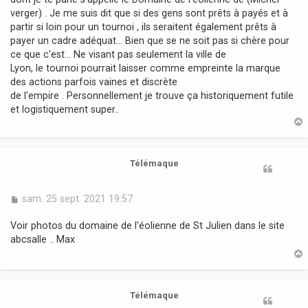
verger) . Je me suis dit que si des gens sont prêts à payés et à
partir si loin pour un tournoi , ils seraitent également prêts à
payer un cadre adéquat... Bien que se ne soit pas si chère pour
ce que c'est... Ne visant pas seulement la ville de
Lyon, le tournoi pourrait laisser comme empreinte la marque
des actions parfois vaines et discrète
de l'empire . Personnellement je trouve ça historiquement futile
et logistiquement super..
t
Télémaque
M
sam. 25 sept. 2021 19:57
e
s
Voir photos du domaine de l'éolienne de St Julien dans le site
s
abcsalle .. Max
a
g
e
t
Télémaque