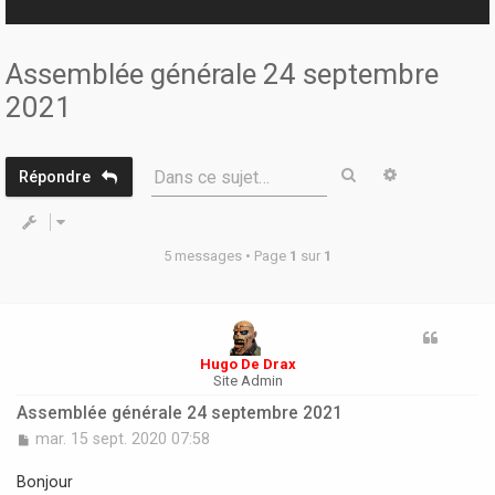
r
Assemblée générale 24 septembre
2021
Rechercher
Recherche 
Dans ce sujet…
Répondre
5 messages • Page
1
sur
1
Hugo De Drax
Site Admin
Assemblée générale 24 septembre 2021
M
mar. 15 sept. 2020 07:58
e
s
Bonjour
s