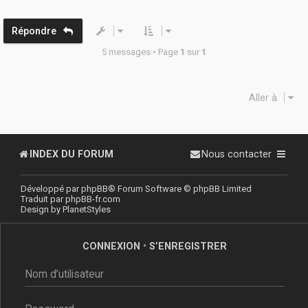
t
Répondre
5 messages • Page
1
sur
1
Aller à
INDEX DU FORUM
Nous contacter
Développé par
phpBB
® Forum Software © phpBB Limited
Traduit par
phpBB-fr.com
Design by
PlanetStyles
CONNEXION
•
S’ENREGISTRER