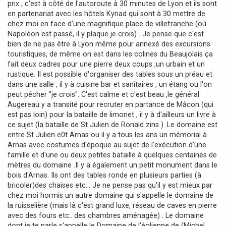
prix , c'est à côté de l'autoroute à 30 minutes de Lyon et ils sont
e
en partenariat avec les hôtels Kyriad qui sont à 30 mettre de
chez moi en face d'une magnifique place de villefranche (où
Napoléon est passé, il y plaque je crois) . Je pense que c'est
bien de ne pas être à Lyon même pour annexé des excursions
touristiques, de même on est dans les colines du Beaujolais ça
fait deux cadres pour une pierre deux coups ,un urbain et un
rustique. Il est possible d'organiser des tables sous un préau et
dans une salle , il y à cuisine bar et sanitaires , un étang ou l'on
peut pêcher "je crois". C'est calme et c'est beau ,le général
Augereau y a transité pour recruter en partance de Mâcon (qui
est pas loin) pour la bataille de limonet , il y à d'ailleurs un livre à
ce sujet (la bataille de St Julien de Ronald zins ) .Le domaine est
entre St Julien e0t Arnas ou il y a tous les ans un mémorial à
Arnas avec costumes d'époque au sujet de l'exécution d'une
famille et d'une ou deux petites bataille à quelques centaines de
mètres du domaine .Il y a également un petit monument dans le
bois d'Arnas. Ils ont des tables ronde en plusieurs parties (à
bricoler)des chaises etc... Je ne pense pas qu'il y est mieux par
chez moi hormis un autre domaine qui s'appelle le domaine de
la ruisselière (mais là c'est grand luxe, réseau de caves en pierre
avec des fours etc.. des chambres aménagée) . Le domaine
dont je te parle s'appelle le Domaine de l'éolienne de (Michel