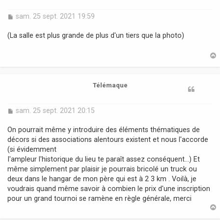
M
sam. 25 sept. 2021 19:59
e
s
(La salle est plus grande de plus d'un tiers que la photo)
s
a
g
e
t
Télémaque
M
sam. 25 sept. 2021 20:15
e
s
On pourrait même y introduire des éléments thématiques de
s
décors si des associations alentours existent et nous l'accorde
a
(si évidemment
g
I'ampleur l'historique du lieu te paraît assez conséquent...) Et
e
même simplement par plaisir je pourrais bricolé un truck ou
deux dans le hangar de mon père qui est à 2 3 km . Voilà, je
voudrais quand même savoir à combien le prix d'une inscription
pour un grand tournoi se ramène en règle générale, merci