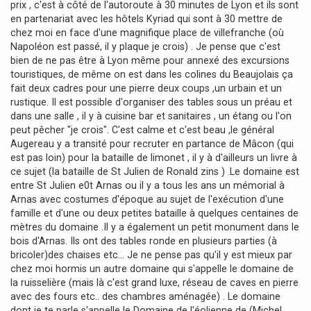
prix , c'est à côté de l'autoroute à 30 minutes de Lyon et ils sont
e
en partenariat avec les hôtels Kyriad qui sont à 30 mettre de
chez moi en face d'une magnifique place de villefranche (où
Napoléon est passé, il y plaque je crois) . Je pense que c'est
bien de ne pas être à Lyon même pour annexé des excursions
touristiques, de même on est dans les colines du Beaujolais ça
fait deux cadres pour une pierre deux coups ,un urbain et un
rustique. Il est possible d'organiser des tables sous un préau et
dans une salle , il y à cuisine bar et sanitaires , un étang ou l'on
peut pêcher "je crois". C'est calme et c'est beau ,le général
Augereau y a transité pour recruter en partance de Mâcon (qui
est pas loin) pour la bataille de limonet , il y à d'ailleurs un livre à
ce sujet (la bataille de St Julien de Ronald zins ) .Le domaine est
entre St Julien e0t Arnas ou il y a tous les ans un mémorial à
Arnas avec costumes d'époque au sujet de l'exécution d'une
famille et d'une ou deux petites bataille à quelques centaines de
mètres du domaine .Il y a également un petit monument dans le
bois d'Arnas. Ils ont des tables ronde en plusieurs parties (à
bricoler)des chaises etc... Je ne pense pas qu'il y est mieux par
chez moi hormis un autre domaine qui s'appelle le domaine de
la ruisselière (mais là c'est grand luxe, réseau de caves en pierre
avec des fours etc.. des chambres aménagée) . Le domaine
dont je te parle s'appelle le Domaine de l'éolienne de (Michel