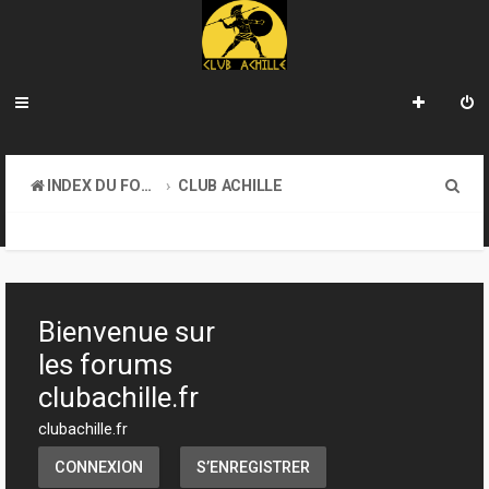
R
INDEX DU FORUM
CLUB ACHILLE
e
VENDREDI SOIR D'ACHILLE
c
h
e
Bienvenue sur
r
les forums
c
clubachille.fr
h
clubachille.fr
e
CONNEXION
S’ENREGISTRER