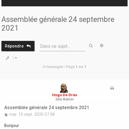
r
Assemblée générale 24 septembre
2021
Rechercher
Recherche 
Dans ce sujet…
Répondre
5 messages • Page
1
sur
1
Hugo De Drax
Site Admin
Assemblée générale 24 septembre 2021
M
mar. 15 sept. 2020 07:58
e
s
Bonjour
s