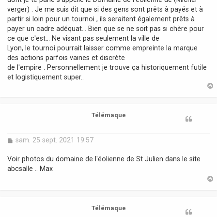
verger) . Je me suis dit que si des gens sont prêts à payés et à
partir si loin pour un tournoi , ils seraitent également prêts à
payer un cadre adéquat... Bien que se ne soit pas si chère pour
ce que c'est... Ne visant pas seulement la ville de
Lyon, le tournoi pourrait laisser comme empreinte la marque
des actions parfois vaines et discrète
de l'empire . Personnellement je trouve ça historiquement futile
et logistiquement super..
t
Télémaque
M
sam. 25 sept. 2021 19:57
e
s
Voir photos du domaine de l'éolienne de St Julien dans le site
s
abcsalle .. Max
a
g
e
t
Télémaque