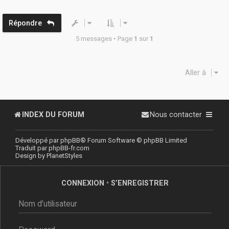
t
Répondre
5 messages • Page
1
sur
1
Aller à
INDEX DU FORUM
Nous contacter
Développé par
phpBB
® Forum Software © phpBB Limited
Traduit par
phpBB-fr.com
Design by
PlanetStyles
CONNEXION
•
S’ENREGISTRER