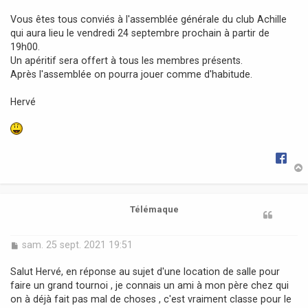
a
Vous êtes tous conviés à l'assemblée générale du club Achille
g
qui aura lieu le vendredi 24 septembre prochain à partir de
e
19h00.
Un apéritif sera offert à tous les membres présents.
Après l'assemblée on pourra jouer comme d'habitude.
Hervé
t
Télémaque
M
sam. 25 sept. 2021 19:51
e
s
Salut Hervé, en réponse au sujet d'une location de salle pour
s
faire un grand tournoi , je connais un ami à mon père chez qui
a
on à déjà fait pas mal de choses , c'est vraiment classe pour le
g