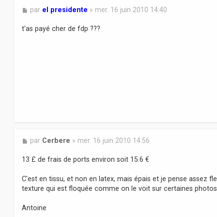
M
par
el presidente
»
mer. 16 juin 2010 14:40
e
s
t'as payé cher de fdp ???
s
a
g
e
M
par
Cerbere
»
mer. 16 juin 2010 14:56
e
s
13 £ de frais de ports environ soit 15.6 €
s
a
C'est en tissu, et non en latex, mais épais et je pense assez fl
g
texture qui est floquée comme on le voit sur certaines photos, 
e
Antoine