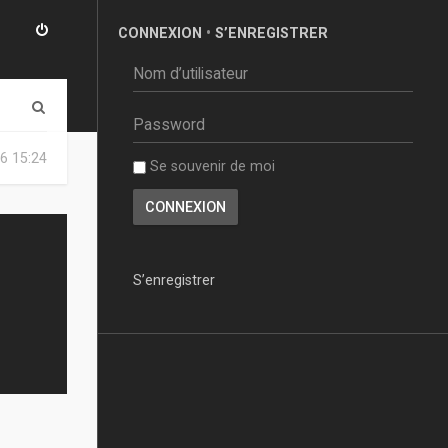
CONNEXION
•
S’ENREGISTRER
R
e
6 15:24
Se souvenir de moi
c
h
e
r
S’enregistrer
c
h
e
r