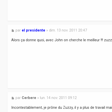
M
par
el presidente
»
dim. 13 nov. 2011 20:47
e
s
Alors ça donne quoi, avec John on cherche le meilleur !!! zuz
s
a
g
e
M
par
Cerbere
»
lun. 14 nov. 2011 09:12
e
s
Incontestablement, je prône du Zuzzy, il y a plus de travail 
s