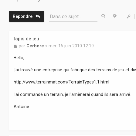
Rechercher
Recherc
Dans ce sujet…
Répondre
tapis de jeu
M
par
Cerbere
»
mer. 16 juin 2010 12:19
e
s
Hello,
s
a
j'ai trouvé une entreprise qui fabrique des terrains de jeu et di
g
e
http://www.terrainmat.com/TerrainTypes1.1.html
j'ai commandé un terrain, je l'amènerai quand ils sera arrivé.
Antoine