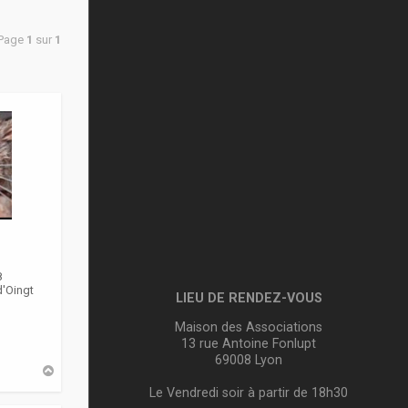
 Page
1
sur
1
8
d'Oingt
LIEU DE RENDEZ-VOUS
Maison des Associations
13 rue Antoine Fonlupt
69008 Lyon
H
a
Le Vendredi soir à partir de 18h30
u
t