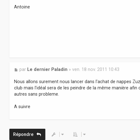
a
Antoine
g
e
M
par
Le dernier Paladin
»
ven. 18 nov. 2011 10:43
e
s
Nous allons surement nous lancer dans l'achat de nappes Zuzzy.
s
club mais l'idéal sera de les peindre de la même manière afin 
a
autres sans probleme.
g
e
A suivre
Répondre