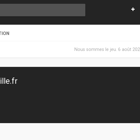
TION
Nous sommes le jeu. 6 août 202
le.fr