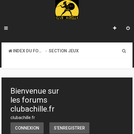
R
INDEX DU FORUM
SECTION JEUX
e
ATELIER & CRÉATION
c
h
e
Bienvenue sur
r
les forums
c
clubachille.fr
h
clubachille.fr
e
CONNEXION
S’ENREGISTRER