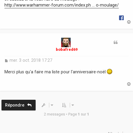
http://www.warhammer-forum.com/index.ph ... o-moulage/
t
bobafred69
M
mer. 3 oct. 2018 17:27
e
s
Merci plus qu'a faire ma liste pour l'anniversaire-noël
s
a
g
e
t
Répondre
2 messages • Page
1
sur
1