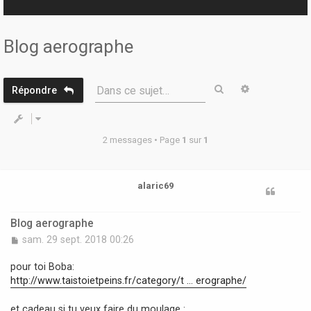
r
Blog aerographe
Rechercher
Recherche 
Dans ce sujet…
Répondre
2 messages • Page
1
sur
1
alaric69
Blog aerographe
M
sam. 29 sept. 2018 00:26
e
s
pour toi Boba:
s
http://www.taistoietpeins.fr/category/t ... erographe/
a
g
et cadeau si tu veux faire du moulage :
e