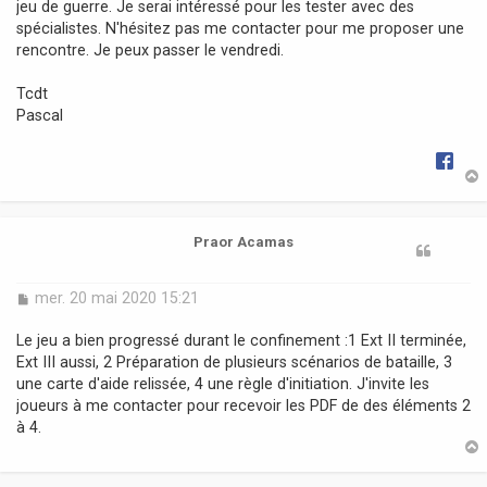
jeu de guerre. Je serai intéressé pour les tester avec des
g
spécialistes. N'hésitez pas me contacter pour me proposer une
e
rencontre. Je peux passer le vendredi.
Tcdt
Pascal
t
Praor Acamas
M
mer. 20 mai 2020 15:21
e
s
Le jeu a bien progressé durant le confinement :1 Ext II terminée,
s
Ext III aussi, 2 Préparation de plusieurs scénarios de bataille, 3
a
une carte d'aide relissée, 4 une règle d'initiation. J'invite les
g
joueurs à me contacter pour recevoir les PDF de des éléments 2
e
à 4.