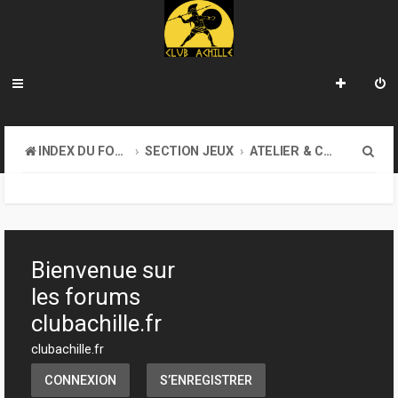
R
INDEX DU FORUM
SECTION JEUX
ATELIER & CRÉATION
e
c
h
e
Bienvenue sur
r
les forums
c
clubachille.fr
h
clubachille.fr
e
CONNEXION
S’ENREGISTRER