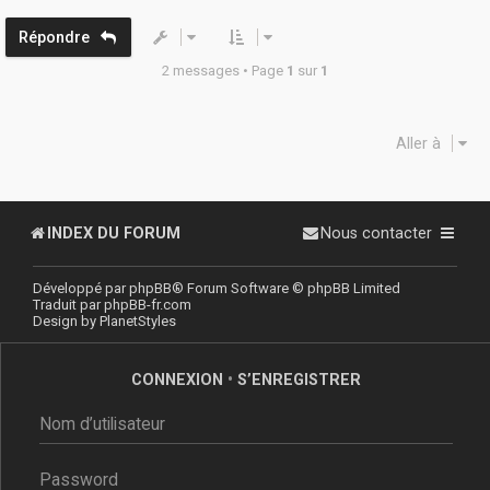
t
Répondre
2 messages • Page
1
sur
1
Aller à
INDEX DU FORUM
Nous contacter
Développé par
phpBB
® Forum Software © phpBB Limited
Traduit par
phpBB-fr.com
Design by
PlanetStyles
CONNEXION
•
S’ENREGISTRER