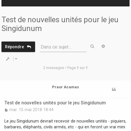
r
Test de nouvelles unités pour le jeu
Singidunum
Rechercher
Recherche 
Dans ce sujet…
Répondre
2 messages • Page
1
sur
1
Praor Acamas
Test de nouvelles unités pour le jeu Singidunum
M
mar. 15 mai 2018 18:44
e
s
Le jeu Singidunum devrait recevoir de nouvelles unités - piquiers,
s
barbares, éléphants, civils armés, etc - qui en feront un vrai mini
a