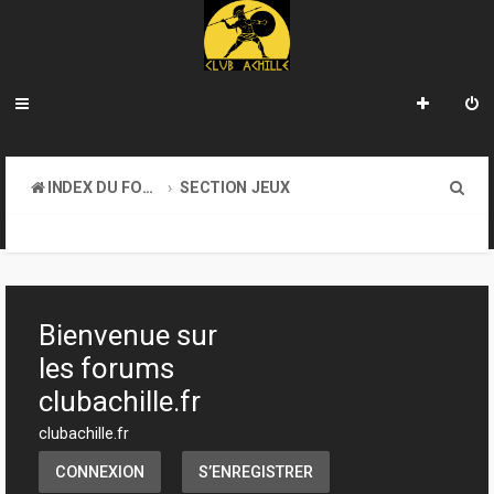
R
INDEX DU FORUM
SECTION JEUX
e
ATELIER & CRÉATION
c
h
e
Bienvenue sur
r
les forums
c
clubachille.fr
h
clubachille.fr
e
CONNEXION
S’ENREGISTRER