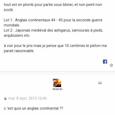
g
tout est en plomb pour partie sous blister, et non peint non
e
soclé.
Lot 1 : Anglais continentaux 44 - 45 pour la seconde guerre
mondiale.
Lot 2 : Japonais médiéval des ashigarus, samourais à pieds,
arqubusiers etc.
à voir pour le prix mais je pense que 10 centimes le piéton me
parait raisonnable.
t
morei
M
mar. 8 sept. 2015 16:46
e
s
c 'est quoi un anglais continental ??
s