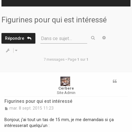
r
Figurines pour qui est intéressé
Rechercher
Recherche 
Dans ce sujet…
Répondre
7 messages • Page
1
sur
1
Cerbere
Site Admin
Figurines pour qui est intéressé
M
mar. 8 sept. 2015 11:23
e
s
Bonjour, j'ai tout un tas de 15 mm, je me demandais si ça
s
intéresserait quelqu'un :
a