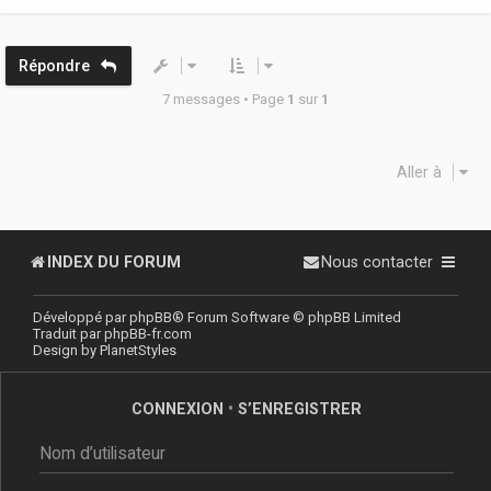
e
t
Répondre
7 messages • Page
1
sur
1
Aller à
INDEX DU FORUM
Nous contacter
Développé par
phpBB
® Forum Software © phpBB Limited
Traduit par
phpBB-fr.com
Design by
PlanetStyles
CONNEXION
•
S’ENREGISTRER