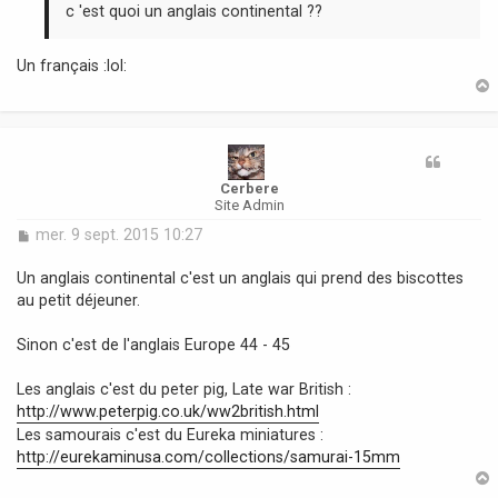
g
c 'est quoi un anglais continental ??
e
Un français :lol:
t
Cerbere
Site Admin
M
mer. 9 sept. 2015 10:27
e
s
Un anglais continental c'est un anglais qui prend des biscottes
s
au petit déjeuner.
a
g
Sinon c'est de l'anglais Europe 44 - 45
e
Les anglais c'est du peter pig, Late war British :
http://www.peterpig.co.uk/ww2british.html
Les samourais c'est du Eureka miniatures :
http://eurekaminusa.com/collections/samurai-15mm