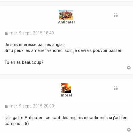
t
Antipater
M
mer. 9 sept. 2015 18:49
e
s
Je suis intéressé par tes anglais.
s
Si tu peux les amener vendredi soir, je devrais pouvoir passer.
a
g
Tu en as beaucoup?
e
t
morei
M
mer. 9 sept. 2015 20:03
e
s
fais gaffe Antipater....ce sont des anglais incontinents si j'ai bien
s
compris.... 8)
a
g