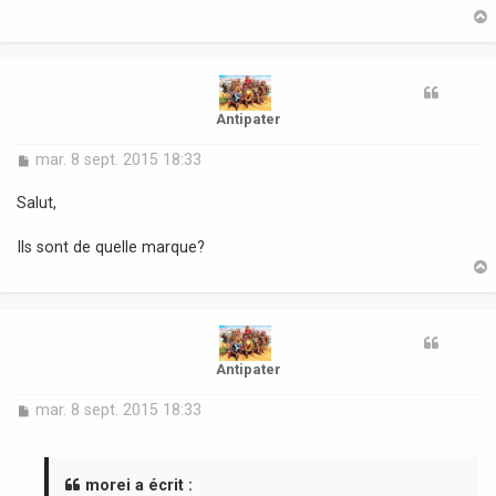
a
g
e
t
Antipater
M
mar. 8 sept. 2015 18:33
e
s
Salut,
s
a
Ils sont de quelle marque?
g
e
t
Antipater
M
mar. 8 sept. 2015 18:33
e
s
s
a
morei a écrit :