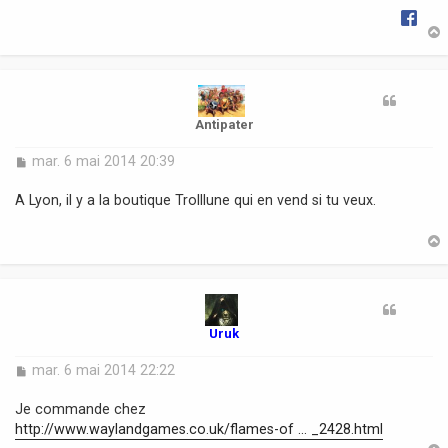
t
Antipater
M
mar. 6 mai 2014 20:39
e
s
A Lyon, il y a la boutique Trolllune qui en vend si tu veux.
s
a
g
e
t
Uruk
M
mar. 6 mai 2014 22:22
e
s
Je commande chez
s
http://www.waylandgames.co.uk/flames-of ... _2428.html
a