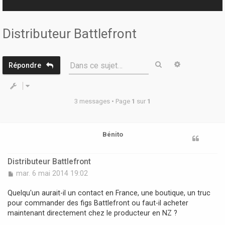
r
Distributeur Battlefront
Rechercher
Recherche 
Dans ce sujet…
Répondre
3 messages • Page
1
sur
1
Bénito
Distributeur Battlefront
M
mar. 6 mai 2014 19:02
e
s
Quelqu'un aurait-il un contact en France, une boutique, un truc
s
pour commander des figs Battlefront ou faut-il acheter
a
maintenant directement chez le producteur en NZ ?
g
e