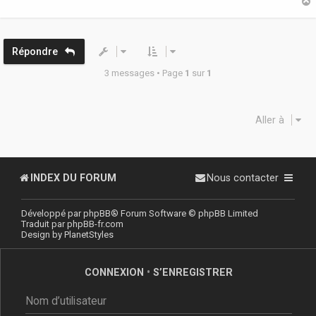
g
e
t
Répondre
3 messages • Page
1
sur
1
Aller à
INDEX DU FORUM
Nous contacter
Développé par
phpBB
® Forum Software © phpBB Limited
Traduit par
phpBB-fr.com
Design by
PlanetStyles
CONNEXION
•
S’ENREGISTRER