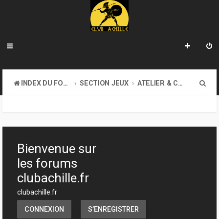
R
INDEX DU FORUM
SECTION JEUX
ATELIER & CRÉATION
e
c
h
e
Bienvenue sur
r
les forums
c
clubachille.fr
h
clubachille.fr
e
CONNEXION
S’ENREGISTRER