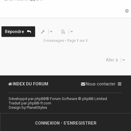
s
a
g
e
t
Répondre
5 messages • Page
1
sur
1
Aller à
INDEX DU FORUM
Nous contacter
Développé par
phpBB
® Forum Software © phpBB Limited
Traduit par
phpBB-fr.com
Design by
PlanetStyles
CONNEXION
•
S’ENREGISTRER