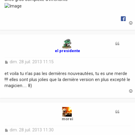
t
el presidente
M
dim. 28 juil. 2013 11:15
e
s
et voila tu n'as pas les dernières nouveautées, tu es une merde
s
!!!! elles sont plus jolies que la dernière version en plus excepté le
a
magicien..... 8)
g
e
t
morei
M
dim. 28 juil. 2013 11:30
e