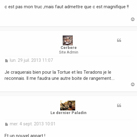
s
c est pas mon truc ,mais faut admettre que c est magnifique !!
s
a
g
e
t
Cerbere
Site Admin
M
lun. 29 juil. 2013 11:07
e
s
Je craquerais bien pour la Tortue et les Teradons je le
s
reconnais. Il me faudra une autre boite de rangement....
a
g
e
t
Le dernier Paladin
M
mer. 4 sept. 2013 10:01
e
s
Et un nouvel appart !