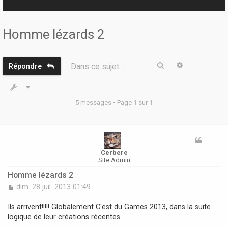
r
Homme lézards 2
Rechercher
Recherche 
Dans ce sujet…
Répondre
5 messages • Page
1
sur
1
Cerbere
Site Admin
Homme lézards 2
M
dim. 28 juil. 2013 01:49
e
s
Ils arrivent!!!!! Globalement C'est du Games 2013, dans la suite
s
logique de leur créations récentes.
a