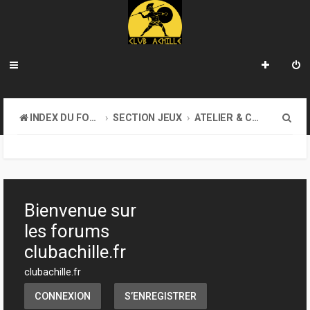
R
INDEX DU FORUM
SECTION JEUX
ATELIER & CRÉATION
e
c
h
e
Bienvenue sur
r
les forums
c
clubachille.fr
h
clubachille.fr
e
CONNEXION
S’ENREGISTRER