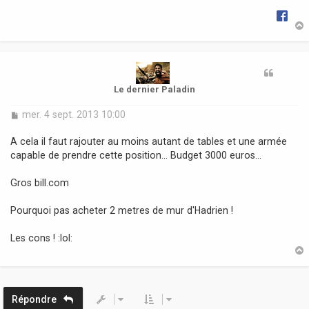
g
e
t
Le dernier Paladin
M
mer. 4 sept. 2013 10:00
e
s
A cela il faut rajouter au moins autant de tables et une armée
s
capable de prendre cette position... Budget 3000 euros...
a
g
Gros bill.com
e
Pourquoi pas acheter 2 metres de mur d'Hadrien !
Les cons ! :lol:
t
Répondre