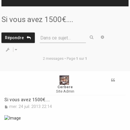
r
Si vous avez 1500€....
Rechercher
Recherche 
Dans ce sujet…
Répondre
2 messages • Page
1
sur
1
Cerbere
Site Admin
Si vous avez 1500€....
M
mer. 24 juil. 2013 22:14
e
s
s
a