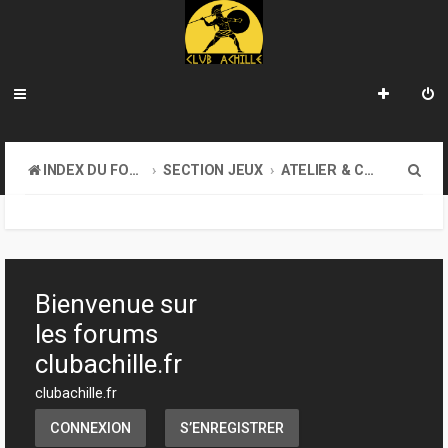
R
INDEX DU FORUM
SECTION JEUX
ATELIER & CRÉATION
e
c
h
e
Bienvenue sur
r
les forums
c
clubachille.fr
h
clubachille.fr
e
CONNEXION
S’ENREGISTRER