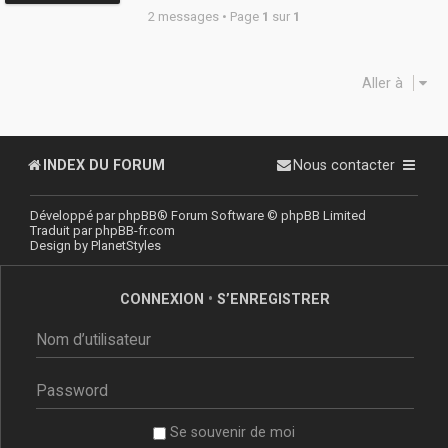
2 messages • Page
1
sur
1
Aller à
INDEX DU FORUM
Nous contacter
Développé par
phpBB
® Forum Software © phpBB Limited
Traduit par
phpBB-fr.com
Design by
PlanetStyles
CONNEXION
•
S’ENREGISTRER
Se souvenir de moi