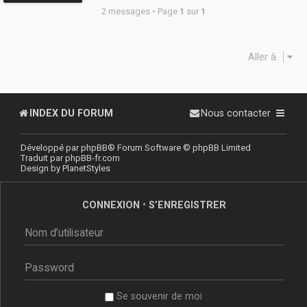
2 messages • Page
1
sur
1
Aller à
INDEX DU FORUM
Nous contacter
Développé par
phpBB
® Forum Software © phpBB Limited
Traduit par
phpBB-fr.com
Design by
PlanetStyles
CONNEXION
•
S’ENREGISTRER
Se souvenir de moi