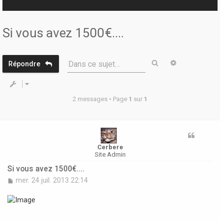
r
Si vous avez 1500€....
Rechercher
Recherche 
Dans ce sujet…
Répondre
2 messages • Page
1
sur
1
Cerbere
Site Admin
Si vous avez 1500€....
M
mer. 24 juil. 2013 22:14
e
s
s
a