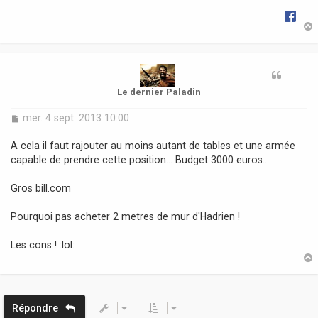
g
e
t
Le dernier Paladin
M
mer. 4 sept. 2013 10:00
e
s
A cela il faut rajouter au moins autant de tables et une armée
s
capable de prendre cette position... Budget 3000 euros...
a
g
Gros bill.com
e
Pourquoi pas acheter 2 metres de mur d'Hadrien !
Les cons ! :lol:
t
Répondre