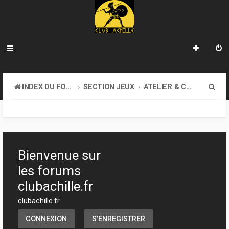
R
INDEX DU FORUM
SECTION JEUX
ATELIER & CRÉATION
e
c
h
e
Bienvenue sur
r
les forums
c
clubachille.fr
h
clubachille.fr
e
CONNEXION
S’ENREGISTRER