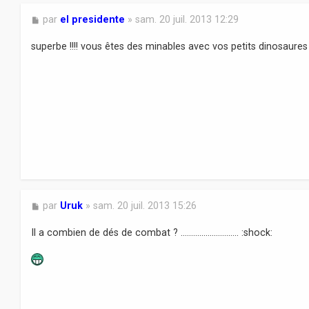
M
par
el presidente
»
sam. 20 juil. 2013 12:29
e
s
superbe !!!! vous êtes des minables avec vos petits dinosaures
s
a
g
e
M
par
Uruk
»
sam. 20 juil. 2013 15:26
e
s
Il a combien de dés de combat ? ............................ :shock:
s
a
g
e