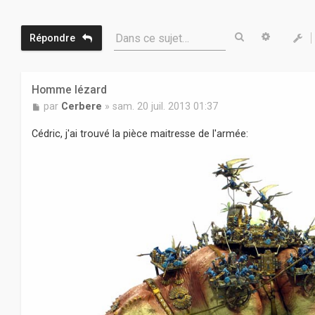
Rechercher
Recherc
Dans ce sujet…
Répondre
Homme lézard
M
par
Cerbere
»
sam. 20 juil. 2013 01:37
e
s
Cédric, j'ai trouvé la pièce maitresse de l'armée:
s
a
g
e