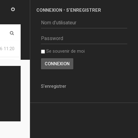
CONNEXION
•
S’ENREGISTRER
R
e
6 11:20
Se souvenir de moi
c
h
e
r
S’enregistrer
c
h
e
r