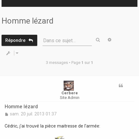
r
Homme lézard
Rechercher
Recherche 
Dans ce sujet…
Répondre
3 messages • Page
1
sur
1
Cerbere
Site Admin
Homme lézard
M
sam. 20 juil. 2013 01:37
e
s
Cédric, j'ai trouvé la pièce maitresse de l'armée:
s
a