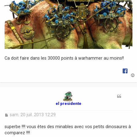
Ca doit faire dans les 30000 points à warhammer au moins!!
t
el presidente
M
sam. 20 juil. 2013 12:29
e
s
superbe !!!! vous êtes des minables avec vos petits dinosaures à
s
comparez !!!!
a