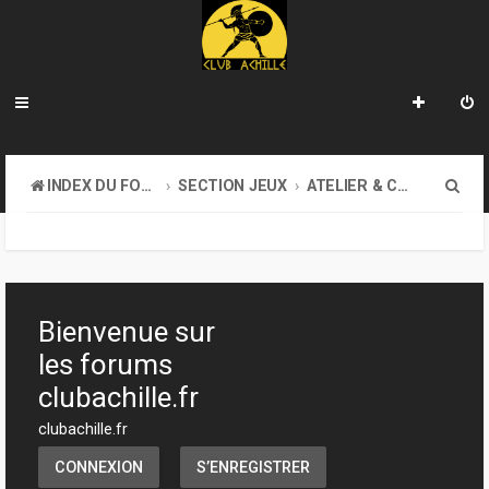
R
INDEX DU FORUM
SECTION JEUX
ATELIER & CRÉATION
e
c
h
e
Bienvenue sur
r
les forums
c
clubachille.fr
h
clubachille.fr
e
CONNEXION
S’ENREGISTRER