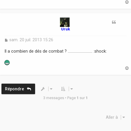
g
e
t
Uruk
M
sam. 20 juil. 2013 15:26
e
s
Il a combien de dés de combat ? ............................ :shock:
s
a
g
e
t
Répondre
3 messages • Page
1
sur
1
Aller à