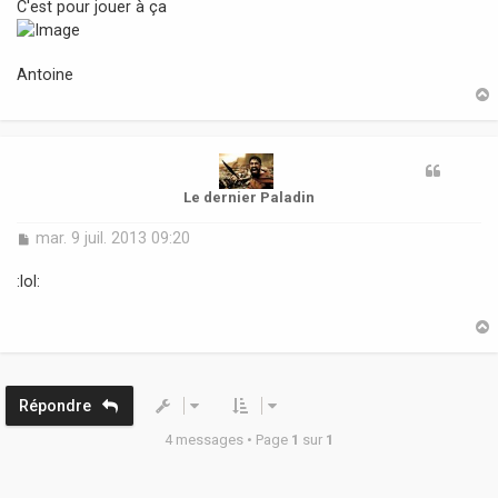
C'est pour jouer à ça
g
e
Antoine
t
Le dernier Paladin
M
mar. 9 juil. 2013 09:20
e
s
:lol:
s
a
g
e
t
Répondre
4 messages • Page
1
sur
1