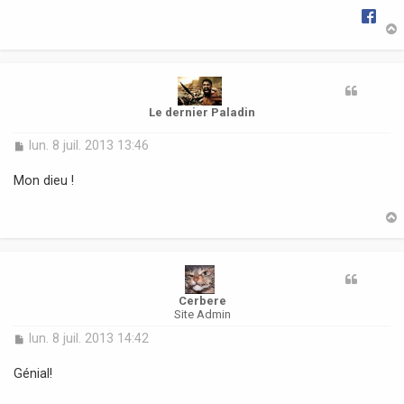
e
t
Le dernier Paladin
M
lun. 8 juil. 2013 13:46
e
s
Mon dieu !
s
a
g
e
t
Cerbere
Site Admin
M
lun. 8 juil. 2013 14:42
e
s
Génial!
s
a