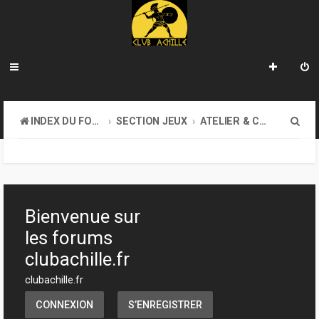
R
INDEX DU FORUM
SECTION JEUX
ATELIER & CRÉATION
e
c
h
e
Bienvenue sur
r
les forums
c
clubachille.fr
h
clubachille.fr
e
CONNEXION
S’ENREGISTRER