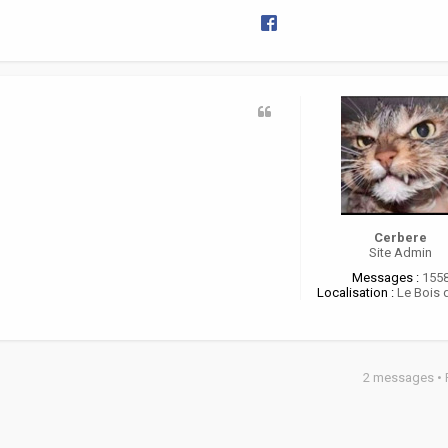
o
r
e
i
Cerbere
Site Admin
Messages :
155
Localisation :
Le Bois 
2 messages •