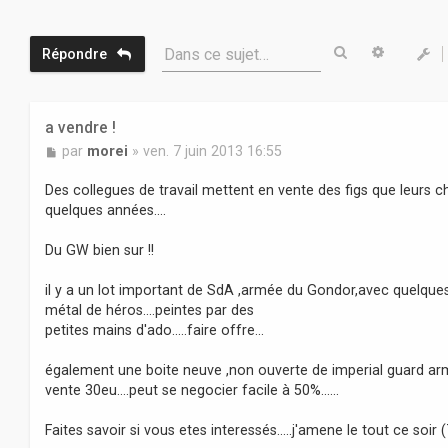
Rechercher
Recherc
Dans ce sujet…
Répondre
a vendre !
M
par
morei
»
ven. 7 juin 2013 16:55
e
s
Des collegues de travail mettent en vente des figs que leurs ch
s
quelques années....
a
g
Du GW bien sur !!
e
il y a un lot important de SdA ,armée du Gondor,avec quelques
métal de héros....peintes par des
petites mains d'ado.....faire offre...
également une boite neuve ,non ouverte de imperial guard arm
vente 30eu....peut se negocier facile à 50%......
Faites savoir si vous etes interessés.....j'amene le tout ce soir (7 