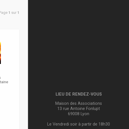
 Page
1
sur
1
6
taine
LIEU DE RENDEZ-VOUS
Maison des Associations
13 rue Antoine Fonlupt
69008 Lyon
Le Vendredi soir à partir de 18h30
m