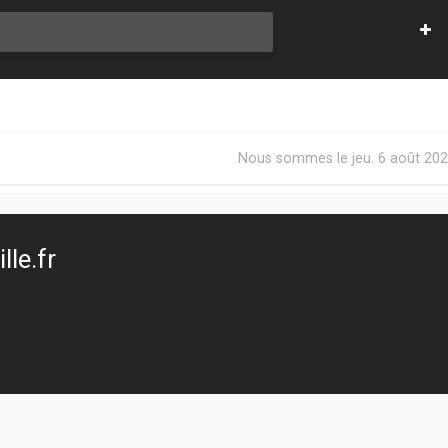
Nous sommes le jeu. 6 août 202
le.fr