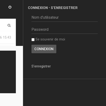
CONNEXION
•
S’ENREGISTRER
R
e
6 15:43
Se souvenir de moi
c
h
e
r
S’enregistrer
c
h
e
r