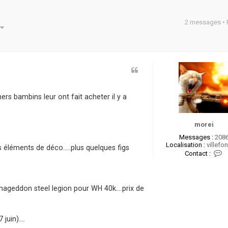
2 messages •
he avancée
ers bambins leur ont fait acheter il y a
morei
Messages :
208
Localisation :
villefon
 éléments de déco.....plus quelques figs
C
Contact :
o
n
t
a
ageddon steel legion pour WH 40k....prix de
c
t
e
r
juin)....