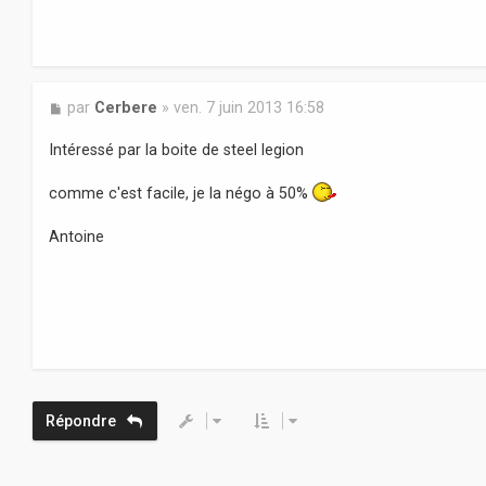
M
par
Cerbere
»
ven. 7 juin 2013 16:58
e
s
Intéressé par la boite de steel legion
s
a
comme c'est facile, je la négo à 50%
g
e
Antoine
Répondre