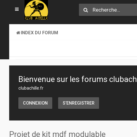
INDEX DU FORUM
SECTION JEUX
ATELIER & CRÉATION
Bienvenue sur les forums clubachil
clubachille.fr
CONNEXION
S’ENREGISTRER
Projet de kit mdf modulable