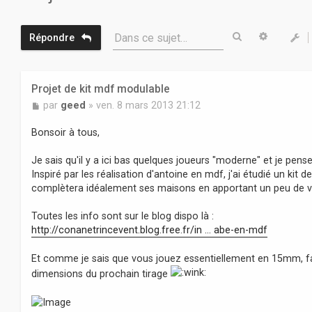
Rechercher
Recherc
Dans ce sujet…
Répondre
Projet de kit mdf modulable
M
par
geed
»
ven. 8 mars 2013 21:12
e
s
Bonsoir à tous,
s
a
Je sais qu'il y a ici bas quelques joueurs "moderne" et je pense
g
Inspiré par les réalisation d'antoine en mdf, j'ai étudié un ki
e
complètera idéalement ses maisons en apportant un peu de va
Toutes les info sont sur le blog dispo là :
http://conanetrincevent.blog.free.fr/in ... abe-en-mdf
Et comme je sais que vous jouez essentiellement en 15mm, fa
dimensions du prochain tirage