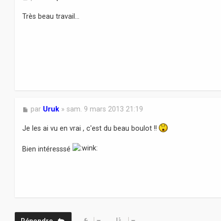
e
s
Très beau travail...
s
a
g
e
M
par
Uruk
»
sam. 9 mars 2013 21:19
e
s
Je les ai vu en vrai , c'est du beau boulot !!
s
a
Bien intéresssé
g
e
Répondre