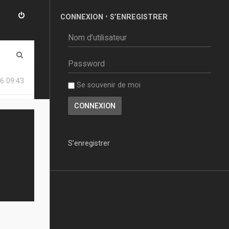
CONNEXION
•
S’ENREGISTRER
R
e
6 09:43
Se souvenir de moi
c
h
e
r
S’enregistrer
c
h
e
r