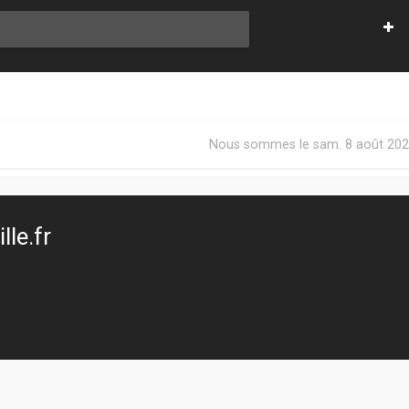
Nous sommes le sam. 8 août 202
le.fr