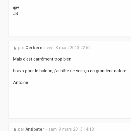
@+
JB
M
par
Cerbere
»
ven. 8 mars 2013 22:52
e
s
Mais c'est carrément trop bien
s
a
bravo pour le balcon, j'ai hâte de voir ça en grandeur nature.
g
e
Antoine
M
par
Antipater
»
sam. 9 mars 2013 14:18