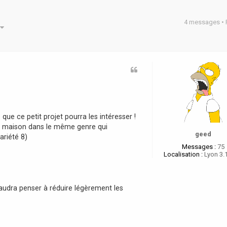
4 messages •
he avancée
 que ce petit projet pourra les intéresser !
t de maison dans le même genre qui
geed
riété 8)
Messages :
75
Localisation :
Lyon 3.
udra penser à réduire légèrement les