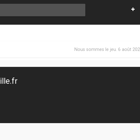
Nous sommes le jeu. 6 août 202
le.fr