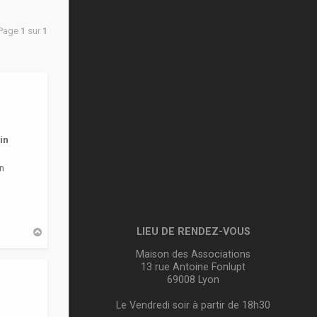
 Page
1
sur
1
in
n
LIEU DE RENDEZ-VOUS
H
a
u
Maison des Associations
t
13 rue Antoine Fonlupt
69008 Lyon
Le Vendredi soir à partir de 18h30