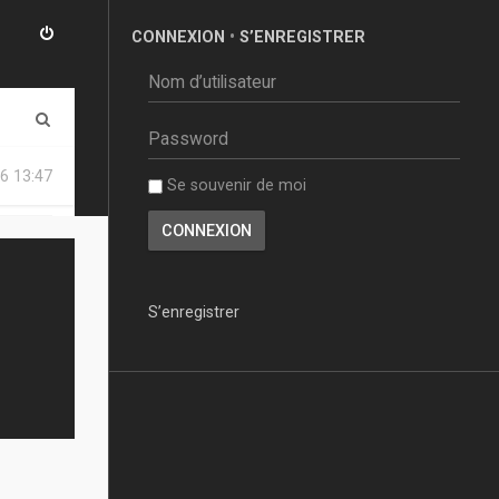
CONNEXION
•
S’ENREGISTRER
R
e
6 13:47
Se souvenir de moi
c
h
e
r
S’enregistrer
c
h
e
r