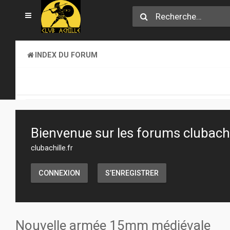
INDEX DU FORUM
SECTION JEUX
ATELIER & CRÉATION
Bienvenue sur les forums clubachil
clubachille.fr
CONNEXION
S’ENREGISTRER
Nouvelle armée 15mm médiévale