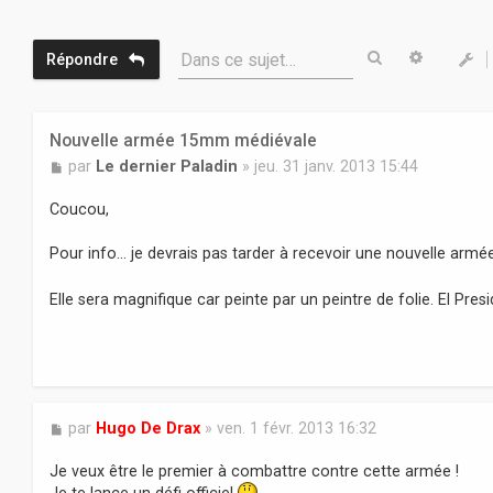
Rechercher
Recherc
Dans ce sujet…
Répondre
Nouvelle armée 15mm médiévale
M
par
Le dernier Paladin
»
jeu. 31 janv. 2013 15:44
e
s
Coucou,
s
a
Pour info... je devrais pas tarder à recevoir une nouvelle armée.
g
e
Elle sera magnifique car peinte par un peintre de folie. El Pres
M
par
Hugo De Drax
»
ven. 1 févr. 2013 16:32
e
s
Je veux être le premier à combattre contre cette armée !
s
Je te lance un défi officiel