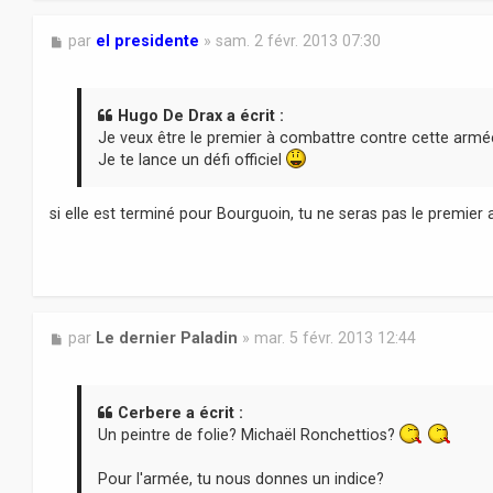
M
par
el presidente
»
sam. 2 févr. 2013 07:30
e
s
s
a
Hugo De Drax a écrit :
g
Je veux être le premier à combattre contre cette armée
e
Je te lance un défi officiel
si elle est terminé pour Bourguoin, tu ne seras pas le premier a j
M
par
Le dernier Paladin
»
mar. 5 févr. 2013 12:44
e
s
s
a
Cerbere a écrit :
g
Un peintre de folie? Michaël Ronchettios?
e
Pour l'armée, tu nous donnes un indice?