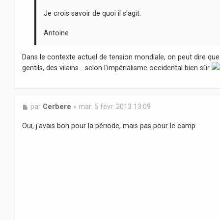
Je crois savoir de quoi il s'agit.
Antoine
Dans le contexte actuel de tension mondiale, on peut dire qu
gentils, des vilains... selon l'impérialisme occidental bien sûr
M
par
Cerbere
»
mar. 5 févr. 2013 13:09
e
s
Oui, j'avais bon pour la période, mais pas pour le camp.
s
a
g
e