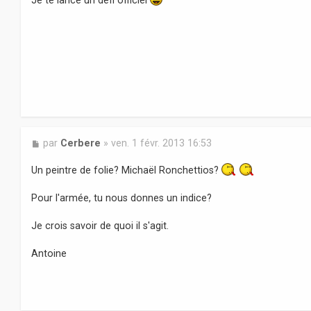
a
g
e
M
par
Cerbere
»
ven. 1 févr. 2013 16:53
e
s
Un peintre de folie? Michaël Ronchettios?
s
a
Pour l'armée, tu nous donnes un indice?
g
e
Je crois savoir de quoi il s'agit.
Antoine